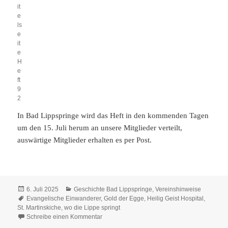
it
e
ls
e
it
e
H
e
ft
9
2
In Bad Lippspringe wird das Heft in den kommenden Tagen
um den 15. Juli herum an unsere Mitglieder verteilt,
auswärtige Mitglieder erhalten es per Post.
Veröffentlicht
Kategorien
6. Juli 2025
Geschichte Bad Lippspringe
,
Vereinshinweise
am
Schlagwörter
Evangelische Einwanderer
,
Gold der Egge
,
Heilig Geist Hospital
,
St. Martinskiche
,
wo die Lippe springt
zu wo die Lippe springt – Nr. 92
Schreibe einen Kommentar