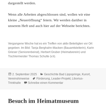
dargestellt werden.
Wenn alle Arbeiten abgeschlossen sind, wollen wir eine
kleine „Neueröffnung“ feiern. Wir werden darüber in
unserem Heft und auch hier auf der Webseite berichten.
Vergangene Woche hat es ein Treffen von aktiv Beteiligten vor Ort
gegeben. Im Bild: Tanja Berghahn-Macken (Bauamtsleiterin), Karin
Grieser (Seniorenbeirat), Herbert Gruber (Heimatverein) und
Tischlermeister Thomas Schulte (v.li).
Veröffentlicht
Kategorien
2. September 2025
Geschichte Bad Lippspringe
,
Kurort
,
am
Schlagwörter
Vereinshinweise
Förderung
,
Leader-Projekt
,
Liborius-
zu Aufwertung der Liborius-Trinkh
Trinkhalle
Schreibe einen Kommentar
Besuch im Heimatmuseum