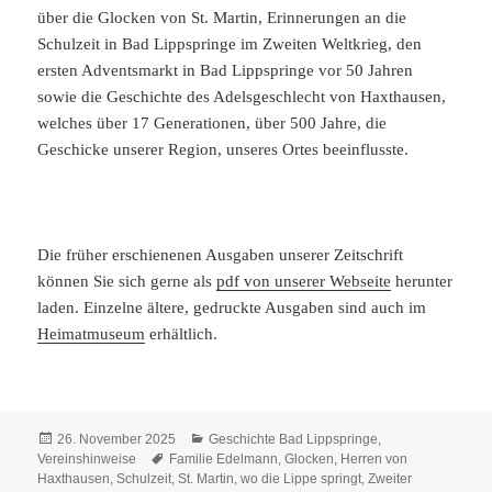
über die Glocken von St. Martin, Erinnerungen an die
Schulzeit in Bad Lippspringe im Zweiten Weltkrieg, den
ersten Adventsmarkt in Bad Lippspringe vor 50 Jahren
sowie die Geschichte des Adelsgeschlecht von Haxthausen,
welches über 17 Generationen, über 500 Jahre, die
Geschicke unserer Region, unseres Ortes beeinflusste.
Die früher erschienenen Ausgaben unserer Zeitschrift
können Sie sich gerne als
pdf von unserer Webseite
herunter
laden. Einzelne ältere, gedruckte Ausgaben sind auch im
Heimatmuseum
erhältlich.
Veröffentlicht
Kategorien
26. November 2025
Geschichte Bad Lippspringe
,
am
Schlagwörter
Vereinshinweise
Familie Edelmann
,
Glocken
,
Herren von
Haxthausen
,
Schulzeit
,
St. Martin
,
wo die Lippe springt
,
Zweiter