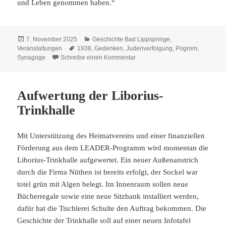
und Leben genommen haben.“
Veröffentlicht
Kategorien
7. November 2025
Geschichte Bad Lippspringe
,
am
Schlagwörter
Veranstaltungen
1938
,
Gedenken
,
Judenverfolgung
,
Pogrom
,
zu Gedenkveranstaltung
Synagoge
Schreibe einen Kommentar
Aufwertung der Liborius-
Trinkhalle
Mit Unterstützung des Heimatvereins und einer finanziellen
Förderung aus dem LEADER-Programm wird momentan die
Liborius-Trinkhalle aufgewertet. Ein neuer Außenanstrich
durch die Firma Nüthen ist bereits erfolgt, der Sockel war
totel grün mit Algen belegt. Im Innenraum sollen neue
Bücherregale sowie eine neue Sitzbank installiert werden,
dafür hat die Tischlerei Schulte den Auftrag bekommen. Die
Geschichte der Trinkhalle soll auf einer neuen Infotafel