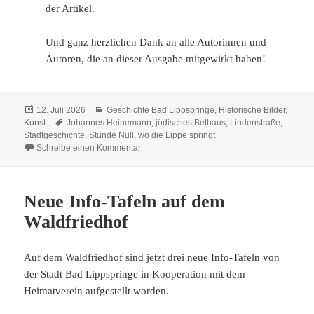
der Artikel.
Und ganz herzlichen Dank an alle Autorinnen und
Autoren, die an dieser Ausgabe mitgewirkt haben!
Veröffentlicht
Kategorien
12. Juli 2026
Geschichte Bad Lippspringe
,
Historische Bilder
,
am
Schlagwörter
Kunst
Johannes Heinemann
,
jüdisches Bethaus
,
Lindenstraße
,
Stadtgeschichte
,
Stunde Null
,
wo die Lippe springt
zu wo die Lippe springt Nr. 94
Schreibe einen Kommentar
Neue Info-Tafeln auf dem
Waldfriedhof
Auf dem Waldfriedhof sind jetzt drei neue Info-Tafeln von
der Stadt Bad Lippspringe in Kooperation mit dem
Heimatverein aufgestellt worden.