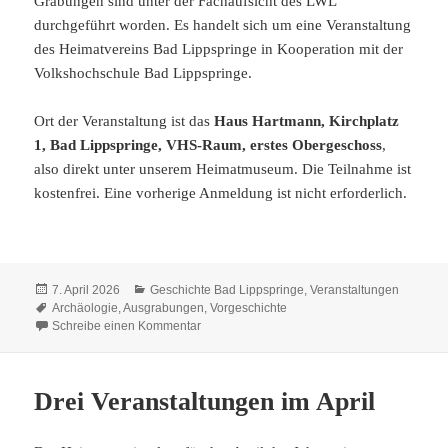
Grabungen sind unter der Fachaufsicht des LWL
durchgeführt worden. Es handelt sich um eine Veranstaltung
des Heimatvereins Bad Lippspringe in Kooperation mit der
Volkshochschule Bad Lippspringe.
Ort der Veranstaltung ist das
Haus Hartmann, Kirchplatz
1, Bad Lippspringe, VHS-Raum, erstes Obergeschoss
,
also direkt unter unserem Heimatmuseum. Die Teilnahme ist
kostenfrei. Eine vorherige Anmeldung ist nicht erforderlich.
Veröffentlicht
Kategorien
7. April 2026
Geschichte Bad Lippspringe
,
Veranstaltungen
am
Schlagwörter
Archäologie
,
Ausgrabungen
,
Vorgeschichte
zu Pfostenlöcher und Gruben – vorgeschicht
Schreibe einen Kommentar
Drei Veranstaltungen im April