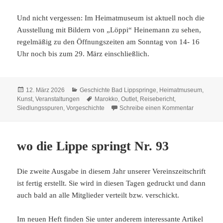
Und nicht vergessen: Im Heimatmuseum ist aktuell noch die
Ausstellung mit Bildern von „Löppi“ Heinemann zu sehen,
regelmäßig zu den Öffnungszeiten am Sonntag von 14- 16
Uhr noch bis zum 29. März einschließlich.
Veröffentlicht
Kategorien
12. März 2026
Geschichte Bad Lippspringe
,
Heimatmuseum
,
am
Schlagwörter
Kunst
,
Veranstaltungen
Marokko
,
Outlet
,
Reisebericht
,
zu Drei Ve
Siedlungsspuren
,
Vorgeschichte
Schreibe einen Kommentar
wo die Lippe springt Nr. 93
Die zweite Ausgabe in diesem Jahr unserer Vereinszeitschrift
ist fertig erstellt. Sie wird in diesen Tagen gedruckt und dann
auch bald an alle Mitglieder verteilt bzw. verschickt.
Im neuen Heft finden Sie unter anderem interessante Artikel