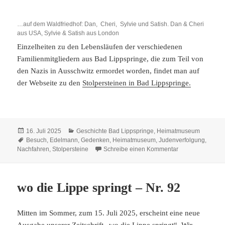
…auf dem Waldfriedhof: Dan, Cheri, Sylvie und Satish. Dan & Cheri
aus USA, Sylvie & Satish aus London
Einzelheiten zu den Lebensläufen der verschiedenen
Familienmitgliedern aus Bad Lippspringe, die zum Teil von
den Nazis in Ausschwitz ermordet worden, findet man auf
der Webseite zu den
Stolpersteinen in Bad Lippspringe.
Veröffentlicht
Kategorien
16. Juli 2025
Geschichte Bad Lippspringe
,
Heimatmuseum
am
Schlagwörter
Besuch
,
Edelmann
,
Gedenken
,
Heimatmuseum
,
Judenverfolgung
,
zu Besuch im H
Nachfahren
,
Stolpersteine
Schreibe einen Kommentar
wo die Lippe springt – Nr. 92
Mitten im Sommer, zum 15. Juli 2025, erscheint eine neue