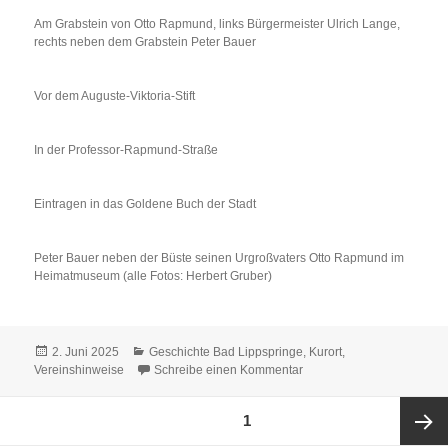
Am Grabstein von Otto Rapmund, links Bürgermeister Ulrich Lange,
rechts neben dem Grabstein Peter Bauer
Vor dem Auguste-Viktoria-Stift
In der Professor-Rapmund-Straße
Eintragen in das Goldene Buch der Stadt
Peter Bauer neben der Büste seinen Urgroßvaters Otto Rapmund im
Heimatmuseum (alle Fotos: Herbert Gruber)
Veröffentlicht
Kategorien
2. Juni 2025
Geschichte Bad Lippspringe
,
Kurort
,
am
zu Urenkel von Otto Rapm
Vereinshinweise
Schreibe einen Kommentar
Seitennummerierung
SEITE
1
der