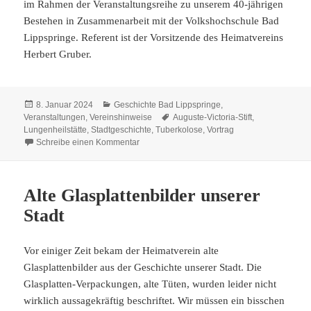
im Rahmen der Veranstaltungsreihe zu unserem 40-jährigen
Bestehen in Zusammenarbeit mit der Volkshochschule Bad
Lippspringe. Referent ist der Vorsitzende des Heimatvereins
Herbert Gruber.
Veröffentlicht
Kategorien
8. Januar 2024
Geschichte Bad Lippspringe
,
am
Schlagwörter
Veranstaltungen
,
Vereinshinweise
Auguste-Victoria-Stift
,
Lungenheilstätte
,
Stadtgeschichte
,
Tuberkolose
,
Vortrag
zu 19. Januar: „Preußische Lungenheilstätten:
Schreibe einen Kommentar
Alte Glasplattenbilder unserer
Stadt
Vor einiger Zeit bekam der Heimatverein alte
Glasplattenbilder aus der Geschichte unserer Stadt. Die
Glasplatten-Verpackungen, alte Tüten, wurden leider nicht
wirklich aussagekräftig beschriftet. Wir müssen ein bisschen