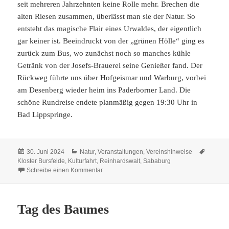
seit mehreren Jahrzehnten keine Rolle mehr. Brechen die
alten Riesen zusammen, überlässt man sie der Natur. So
entsteht das magische Flair eines Urwaldes, der eigentlich
gar keiner ist. Beeindruckt von der „grünen Hölle“ ging es
zurück zum Bus, wo zunächst noch so manches kühle
Getränk von der Josefs-Brauerei seine Genießer fand. Der
Rückweg führte uns über Hofgeismar und Warburg, vorbei
am Desenberg wieder heim ins Paderborner Land. Die
schöne Rundreise endete planmäßig gegen 19:30 Uhr in
Bad Lippspringe.
Veröffentlicht
Kategorien
Schlagw
30. Juni 2024
Natur
,
Veranstaltungen
,
Vereinshinweise
am
Kloster Bursfelde
,
Kulturfahrt
,
Reinhardswalt
,
Sababurg
zu Eine Reise in die Märchenwelt
Schreibe einen Kommentar
Tag des Baumes