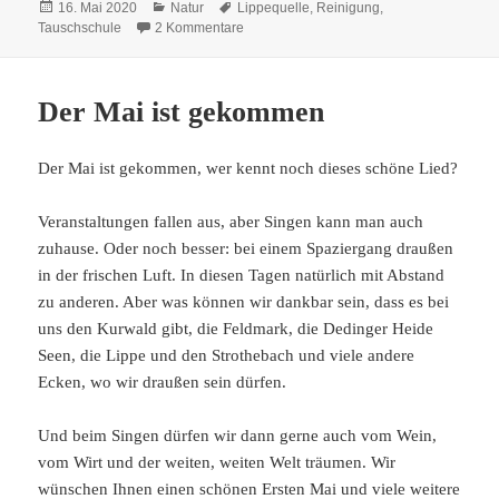
Veröffentlicht
Kategorien
Schlagwörter
16. Mai 2020
Natur
Lippequelle
,
Reinigung
,
am
zu 16. Mai 2020: Reinigung der Lippequel
Tauschschule
2 Kommentare
Der Mai ist gekommen
Der Mai ist gekommen, wer kennt noch dieses schöne Lied?
Veranstaltungen fallen aus, aber Singen kann man auch
zuhause. Oder noch besser: bei einem Spaziergang draußen
in der frischen Luft. In diesen Tagen natürlich mit Abstand
zu anderen. Aber was können wir dankbar sein, dass es bei
uns den Kurwald gibt, die Feldmark, die Dedinger Heide
Seen, die Lippe und den Strothebach und viele andere
Ecken, wo wir draußen sein dürfen.
Und beim Singen dürfen wir dann gerne auch vom Wein,
vom Wirt und der weiten, weiten Welt träumen. Wir
wünschen Ihnen einen schönen Ersten Mai und viele weitere