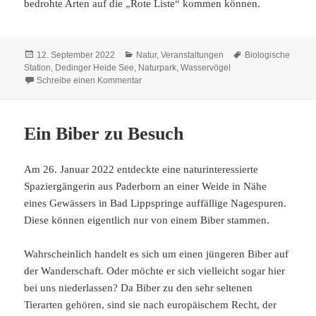
bedrohte Arten auf die „Rote Liste“ kommen können.
Veröffentlicht
Kategorien
Schlagwörter
12. September 2022
Natur
,
Veranstaltungen
Biologische
am
Station
,
Dedinger Heide See
,
Naturpark
,
Wasservögel
zu 17. September: Wasservogelzählung an d
Schreibe einen Kommentar
Ein Biber zu Besuch
Am 26. Januar 2022 entdeckte eine naturinteressierte
Spaziergängerin aus Paderborn an einer Weide in Nähe
eines Gewässers in Bad Lippspringe auffällige Nagespuren.
Diese können eigentlich nur von einem Biber stammen.
Wahrscheinlich handelt es sich um einen jüngeren Biber auf
der Wanderschaft. Oder möchte er sich vielleicht sogar hier
bei uns niederlassen? Da Biber zu den sehr seltenen
Tierarten gehören, sind sie nach europäischem Recht, der