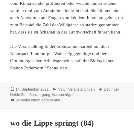
vom Klimawandel profitieren oder welche immer seltener
werden und vom Aussterben bedroht sind. Sie können aber
auch Antworten auf Fragen von lokalem Interesse geben, ob
zum Beispiel die Zahl der Wildgänse so starkzugenommen
hat, dass sie zu Schäden in der Landwirtschaft führen kann.
Die Veranstaltung findet in Zusammenarbeit mit dem
Naturpark Teutoburger Wald / Eggegebirge und der
Ornithologischen Arbeitsgemeinschaft der Biologischen
Station Paderborn / Senne statt.
Veröffentlicht
Kategorien
Schlagwörter
14. September 2021
Natur
,
Veranstaltungen
Dedinger
am
Heide See
,
Spaziergang
,
Wasservögel
zu Spaziergang um die Dedinger Heide See
Schreibe einen Kommentar
wo die Lippe springt (84)