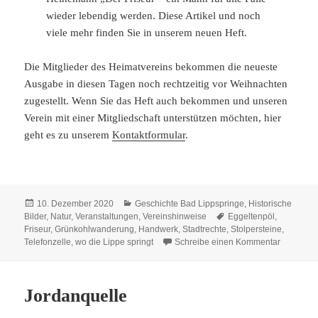
wieder lebendig werden. Diese Artikel und noch
viele mehr finden Sie in unserem neuen Heft.
Die Mitglieder des Heimatvereins bekommen die neueste
Ausgabe in diesen Tagen noch rechtzeitig vor Weihnachten
zugestellt. Wenn Sie das Heft auch bekommen und unseren
Verein mit einer Mitgliedschaft unterstützen möchten, hier
geht es zu unserem
Kontaktformular
.
Veröffentlicht
Kategorien
10. Dezember 2020
Geschichte Bad Lippspringe
,
Historische
am
Schlagwörter
Bilder
,
Natur
,
Veranstaltungen
,
Vereinshinweise
Eggeltenpöl
,
Friseur
,
Grünkohlwanderung
,
Handwerk
,
Stadtrechte
,
Stolpersteine
,
zu wo die
Telefonzelle
,
wo die Lippe springt
Schreibe einen Kommentar
Jordanquelle