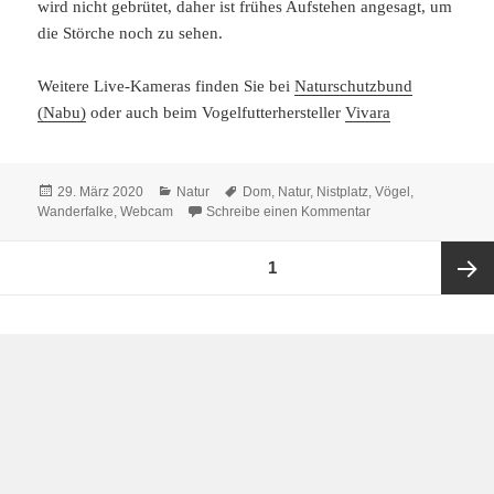
wird nicht gebrütet, daher ist frühes Aufstehen angesagt, um
die Störche noch zu sehen.
Weitere Live-Kameras finden Sie bei
Naturschutzbund
(Nabu)
oder auch beim Vogelfutterhersteller
Vivara
Veröffentlicht
Kategorien
Schlagwörter
29. März 2020
Natur
Dom
,
Natur
,
Nistplatz
,
Vögel
,
am
zu Raus in die Natur
Wanderfalke
,
Webcam
Schreibe einen Kommentar
Seitennummerierung
SEITE
1
der
Beiträge
Nächst
Seite