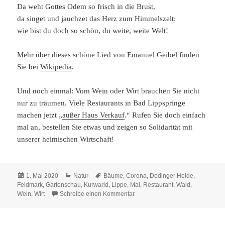
Da weht Gottes Odem so frisch in die Brust,
da singet und jauchzet das Herz zum Himmelszelt:
wie bist du doch so schön, du weite, weite Welt!
Mehr über dieses schöne Lied von Emanuel Geibel finden
Sie bei
Wikipedia
.
Und noch einmal: Vom Wein oder Wirt brauchen Sie nicht
nur zu träumen. Viele Restaurants in Bad Lippspringe
machen jetzt „
außer Haus Verkauf
.“ Rufen Sie doch einfach
mal an, bestellen Sie etwas und zeigen so Solidarität mit
unserer heimischen Wirtschaft!
Veröffentlicht
Kategorien
Schlagwörter
1. Mai 2020
Natur
Bäume
,
Corona
,
Dedinger Heide
,
am
Feldmark
,
Gartenschau
,
Kurwarld
,
Lippe
,
Mai
,
Restaurant
,
Wald
,
zu Der Mai ist gekommen
Wein
,
Wirt
Schreibe einen Kommentar