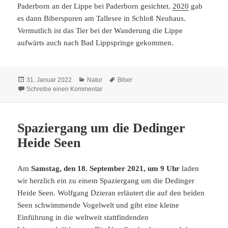
Paderborn an der Lippe bei Paderborn gesichtet.
2020
gab
es dann Biberspuren am Tallesee in Schloß Neuhaus.
Vermutlich ist das Tier bei der Wanderung die Lippe
aufwärts auch nach Bad Lippspringe gekommen.
Veröffentlicht
Kategorien
Schlagwörter
31. Januar 2022
Natur
Biber
am
zu Ein Biber zu Besuch
Schreibe einen Kommentar
Spaziergang um die Dedinger
Heide Seen
Am
Samstag, den 18. September 2021, um 9 Uhr
laden
wir herzlich ein zu einem Spaziergang um die Dedinger
Heide Seen. Wolfgang Dzieran erläutert die auf den beiden
Seen schwimmende Vogelwelt und gibt eine kleine
Einführung in die weltweit stattfindenden