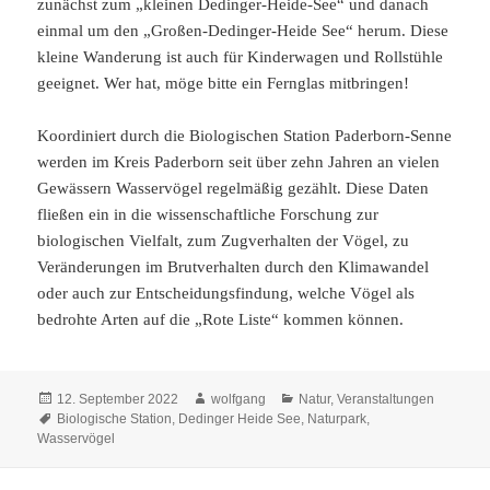
zunächst zum „kleinen Dedinger-Heide-See“ und danach
einmal um den „Großen-Dedinger-Heide See“ herum. Diese
kleine Wanderung ist auch für Kinderwagen und Rollstühle
geeignet. Wer hat, möge bitte ein Fernglas mitbringen!
Koordiniert durch die Biologischen Station Paderborn-Senne
werden im Kreis Paderborn seit über zehn Jahren an vielen
Gewässern Wasservögel regelmäßig gezählt. Diese Daten
fließen ein in die wissenschaftliche Forschung zur
biologischen Vielfalt, zum Zugverhalten der Vögel, zu
Veränderungen im Brutverhalten durch den Klimawandel
oder auch zur Entscheidungsfindung, welche Vögel als
bedrohte Arten auf die „Rote Liste“ kommen können.
Veröffentlicht
Autor
Kategorien
12. September 2022
wolfgang
Natur
,
Veranstaltungen
am
Schlagwörter
Biologische Station
,
Dedinger Heide See
,
Naturpark
,
Wasservögel