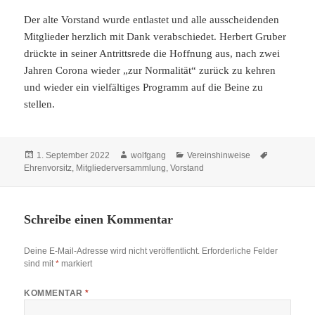
Der alte Vorstand wurde entlastet und alle ausscheidenden
Mitglieder herzlich mit Dank verabschiedet. Herbert Gruber
drückte in seiner Antrittsrede die Hoffnung aus, nach zwei
Jahren Corona wieder „zur Normalität“ zurück zu kehren
und wieder ein vielfältiges Programm auf die Beine zu
stellen.
Veröffentlicht
Autor
Kategorien
Schlagwört
1. September 2022
wolfgang
Vereinshinweise
am
Ehrenvorsitz
,
Mitgliederversammlung
,
Vorstand
Schreibe einen Kommentar
Deine E-Mail-Adresse wird nicht veröffentlicht.
Erforderliche Felder
sind mit
*
markiert
KOMMENTAR
*