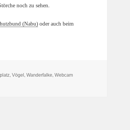
 Störche noch zu sehen.
chutzbund (Nabu)
oder auch beim
platz
,
Vögel
,
Wanderfalke
,
Webcam
ur … über das Internet