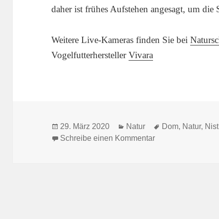
daher ist frühes Aufstehen angesagt, um die
Weitere Live-Kameras finden Sie bei
Naturs
Vogelfutterhersteller
Vivara
Veröffentlicht
Kategorien
Schlagwörter
29. März 2020
Natur
Dom
,
Natur
,
Nist
am
zu Raus in die Nat
Schreibe einen Kommentar