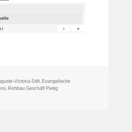
pelle
›
»
11
hlagwörter
guste-Victoria-Stift
,
Evangelische
ens
,
Rohbau Geschäft Pietig
 Stadt