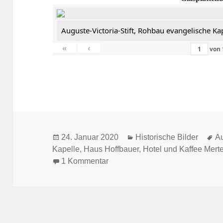
Auguste-Victoria-Stift, Rohbau evangelische Ka
«
‹
von
Veröffentlicht
Kategorien
Sc
24. Januar 2020
Historische Bilder
Au
am
Kapelle
,
Haus Hoffbauer
,
Hotel und Kaffee Mert
zu Alte Glasplattenbilder unserer
1 Kommentar