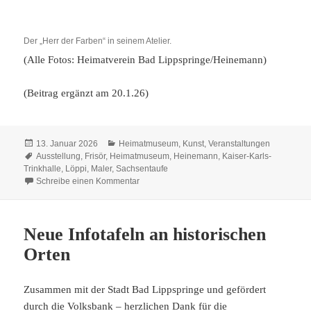
Der „Herr der Farben“ in seinem Atelier.
(Alle Fotos: Heimatverein Bad Lippspringe/Heinemann)
(Beitrag ergänzt am 20.1.26)
Veröffentlicht
Kategorien
13. Januar 2026
Heimatmuseum
,
Kunst
,
Veranstaltungen
am
Schlagwörter
Ausstellung
,
Frisör
,
Heimatmuseum
,
Heinemann
,
Kaiser-Karls-
Trinkhalle
,
Löppi
,
Maler
,
Sachsentaufe
zu Ein Künstler mit vielen Facetten
Schreibe einen Kommentar
Neue Infotafeln an historischen
Orten
Zusammen mit der Stadt Bad Lippspringe und gefördert
durch die Volksbank – herzlichen Dank für die