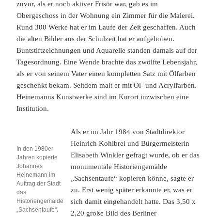
zuvor, als er noch aktiver Frisör war, gab es im
Obergeschoss in der Wohnung ein Zimmer für die Malerei.
Rund 300 Werke hat er im Laufe der Zeit geschaffen. Auch
die alten Bilder aus der Schulzeit hat er aufgehoben.
Buntstiftzeichnungen und Aquarelle standen damals auf der
Tagesordnung. Eine Wende brachte das zwölfte Lebensjahr,
als er von seinem Vater einen kompletten Satz mit Ölfarben
geschenkt bekam. Seitdem malt er mit Öl- und Acrylfarben.
Heinemanns Kunstwerke sind im Kurort inzwischen eine
Institution.
Als er im Jahr 1984 von Stadtdirektor
Heinrich Kohlbrei und Bürgermeisterin
In den 1980er
Elisabeth Winkler gefragt wurde, ob er das
Jahren kopierte
Johannes
monumentale Historiengemälde
Heinemann im
„Sachsentaufe“ kopieren könne, sagte er
Auftrag der Stadt
zu. Erst wenig später erkannte er, was er
das
Historiengemälde
sich damit eingehandelt hatte. Das 3,50 x
„Sachsentaufe“.
2,20 große Bild des Berliner