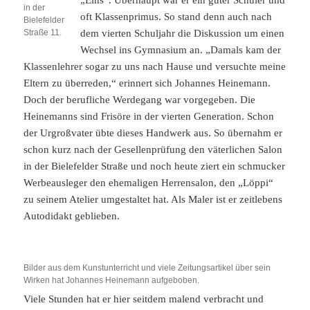
„Eins“. Überhaupt war er ein guter Schüler und
in der
oft Klassenprimus. So stand denn auch nach
Bielefelder
Straße 11.
dem vierten Schuljahr die Diskussion um einen
Wechsel ins Gymnasium an. „Damals kam der
Klassenlehrer sogar zu uns nach Hause und versuchte meine
Eltern zu überreden,“ erinnert sich Johannes Heinemann.
Doch der berufliche Werdegang war vorgegeben. Die
Heinemanns sind Frisöre in der vierten Generation. Schon
der Urgroßvater übte dieses Handwerk aus. So übernahm er
schon kurz nach der Gesellenprüfung den väterlichen Salon
in der Bielefelder Straße und noch heute ziert ein schmucker
Werbeausleger den ehemaligen Herrensalon, den „Löppi“
zu seinem Atelier umgestaltet hat. Als Maler ist er zeitlebens
Autodidakt geblieben.
Bilder aus dem Kunstunterricht und viele Zeitungsartikel über sein
Wirken hat Johannes Heinemann aufgeboben.
Viele Stunden hat er hier seitdem malend verbracht und