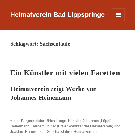
Heimatverein Bad Lippspringe
MENÜ
UND
WIDGETS
Schlagwort:
Sachsentaufe
Ein Künstler mit vielen Facetten
Heimatverein zeigt Werke von
Johannes Heinemann
v.l.n.r.: Bürgermeister Ulrich Lange, Künstler Johannes „Löppi“
Heinemann, Herbert Gruber (Erster Vorsitzender Heimatverein) und
Joachim Hanewinkel (Geschäftsführer Heimatverein)