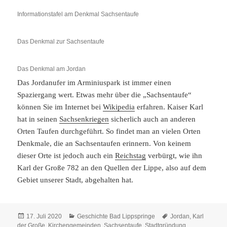
Informationstafel am Denkmal Sachsentaufe
Das Denkmal zur Sachsentaufe
Das Denkmal am Jordan
Das Jordanufer im Arminiuspark ist immer einen
Spaziergang wert. Etwas mehr über die „Sachsentaufe“
können Sie im Internet bei
Wikipedia
erfahren. Kaiser Karl
hat in seinen
Sachsenkriegen
sicherlich auch an anderen
Orten Taufen durchgeführt. So findet man an vielen Orten
Denkmale, die an Sachsentaufen erinnern. Von keinem
dieser Orte ist jedoch auch ein
Reichstag
verbürgt, wie ihn
Karl der Große 782 an den Quellen der Lippe, also auf dem
Gebiet unserer Stadt, abgehalten hat.
Veröffentlicht
Kategorien
Schlagwörter
17. Juli 2020
Geschichte Bad Lippspringe
Jordan
,
Karl
am
der Große
,
Kirchengemeinden
,
Sachsentaufe
,
Stadtgründung