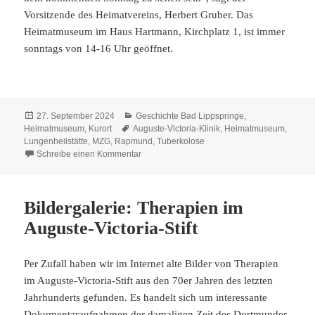
Vorsitzende des Heimatvereins, Herbert Gruber. Das
Heimatmuseum im Haus Hartmann, Kirchplatz 1, ist immer
sonntags von 14-16 Uhr geöffnet.
Veröffentlicht
Kategorien
27. September 2024
Geschichte Bad Lippspringe
,
am
Schlagwörter
Heimatmuseum
,
Kurort
Auguste-Victoria-Klinik
,
Heimatmuseum
,
Lungenheilstätte
,
MZG
,
Rapmund
,
Tuberkolose
zu MZG übergibt Büste von Otto Rapmund an
Schreibe einen Kommentar
Bildergalerie: Therapien im
Auguste-Victoria-Stift
Per Zufall haben wir im Internet alte Bilder von Therapien
im Auguste-Victoria-Stift aus den 70er Jahren des letzten
Jahrhunderts gefunden. Es handelt sich um interessante
Dokumentaraufnahmen der damaligen Zeit des Dortmunder