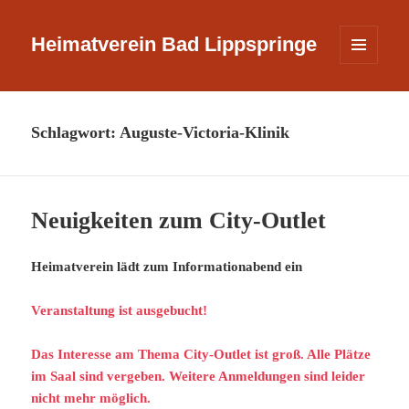
Heimatverein Bad Lippspringe
MENÜ
UND
WIDGETS
Schlagwort:
Auguste-Victoria-Klinik
Neuigkeiten zum City-Outlet
Heimatverein lädt zum Informationabend ein
Veranstaltung ist ausgebucht!
Das Interesse am Thema City-Outlet ist groß. Alle Plätze
im Saal sind vergeben. Weitere Anmeldungen sind leider
nicht mehr möglich.