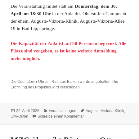
Die Veranstaltung findet statt am
Donnerstag, dem 30.
April um 18:30 Uhr
in der Aula des Oberstufen-Campus in
der ehem. Auguste-Viktoria-Klinik, Auguste-Viktoria-Allee
19 in Bad Lippspringe.
Die Kapazität der Aula ist auf 80 Personen begrenzt. Alle
Plätze sind vergeben, es ist keine weitere Anmeldung
mehr möglich.
Die Countdown-Uhr am Rathaus-Balkon wurde angehalten. Die
Eröffnung des Projektes wird verschoben.
Veröffentlicht
Kategorien
Schlagwörter
22. April 2026
Veranstaltungen
Auguste-Victoria-Klinik
,
am
zu Neuigkeiten zum City-Outlet
City-Outlet
Schreibe einen Kommentar