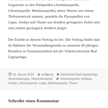
Gegensatz zu den Heilquellen (Arminiusquelle,
Liboriusquelle, Martinusquelle), deren Wasser aus einem
Tiefenreservoir stammt, sprudeln die Flussquellen von
Lippe, Jordan und Thune aus deutlich geringeren Tiefen und
sind zudem geologisch deutlich jünger.
Der Eintritt zu diesem Vortrag ist frei. Der Vortrag findet statt
im Rahmen der Veranstaltungsreihe zu unserem 40-jährigen
Bestehen in Zusammenarbeit mit der Volkshochschule Bad
Lippspringe.
Veröffentlicht
Autor
Kategorien
19. Januar 2024
wolfgang
Geschichte Bad Lippspringe
,
am
Schlagwörter
Veranstaltungen
,
Vereinshinweise
Arminiusquelle
,
Heilbad
,
Jordan
,
Liboriusquelle
,
Lippe
,
Martinusquelle
,
Thune
Schreibe einen Kommentar