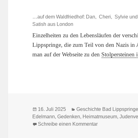
…auf dem Waldfriedhof: Dan, Cheri, Sylvie und
Satish aus London
Einzelheiten zu den Lebensläufen der versc
Lippspringe, die zum Teil von den Nazis in
man auf der Webseite zu den
Stolpersteinen 
Veröffentlicht
Kategorien
16. Juli 2025
Geschichte Bad Lippspring
am
Edelmann
,
Gedenken
,
Heimatmuseum
,
Judenve
zu Besuch im He
Schreibe einen Kommentar