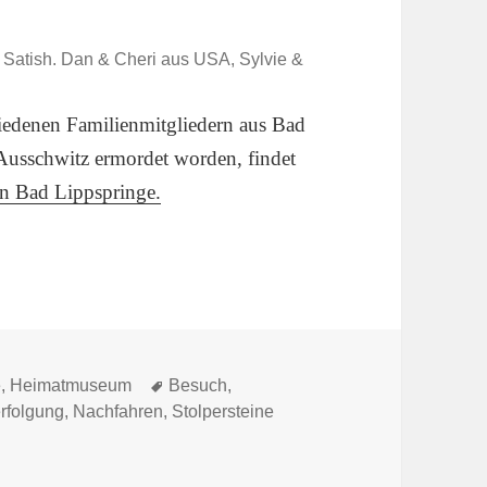
 Satish. Dan & Cheri aus USA, Sylvie &
hiedenen Familienmitgliedern aus Bad
 Ausschwitz ermordet worden, findet
in Bad Lippspringe.
Schlagwörter
e
,
Heimatmuseum
Besuch
,
rfolgung
,
Nachfahren
,
Stolpersteine
imatmuseum