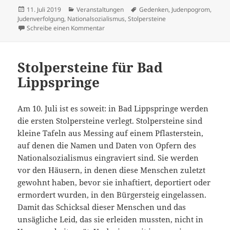
Veröffentlicht
Kategorien
Schlagwörter
11. Juli 2019
Veranstaltungen
Gedenken
,
Judenpogrom
,
am
Judenverfolgung
,
Nationalsozialismus
,
Stolpersteine
zu Erste Stolpersteine in Bad Lippspringe ve
Schreibe einen Kommentar
Stolpersteine für Bad
Lippspringe
Am 10. Juli ist es soweit: in Bad Lippspringe werden
die ersten Stolpersteine verlegt. Stolpersteine sind
kleine Tafeln aus Messing auf einem Pflasterstein,
auf denen die Namen und Daten von Opfern des
Nationalsozialismus eingraviert sind. Sie werden
vor den Häusern, in denen diese Menschen zuletzt
gewohnt haben, bevor sie inhaftiert, deportiert oder
ermordert wurden, in den Bürgersteig eingelassen.
Damit das Schicksal dieser Menschen und das
unsägliche Leid, das sie erleiden mussten, nicht in