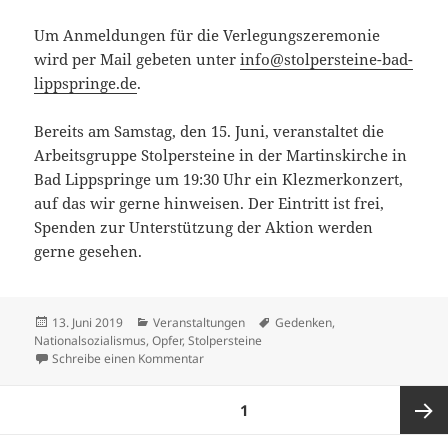
Um Anmeldungen für die Verlegungszeremonie
wird per Mail gebeten unter
info@stolpersteine-bad-
lippspringe.de
.
Bereits am Samstag, den 15. Juni, veranstaltet die
Arbeitsgruppe Stolpersteine in der Martinskirche in
Bad Lippspringe um 19:30 Uhr ein Klezmerkonzert,
auf das wir gerne hinweisen. Der Eintritt ist frei,
Spenden zur Unterstützung der Aktion werden
gerne gesehen.
Veröffentlicht
Kategorien
Schlagwörter
13. Juni 2019
Veranstaltungen
Gedenken
,
am
Nationalsozialismus
,
Opfer
,
Stolpersteine
zu Stolpersteine für Bad Lippspringe
Schreibe einen Kommentar
Seitennummerierung
SEITE
1
der
Beiträge