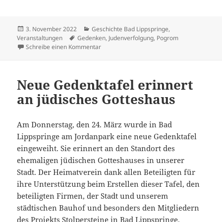
Veröffentlicht
Kategorien
3. November 2022
Geschichte Bad Lippspringe
,
am
Schlagwörter
Veranstaltungen
Gedenken
,
Judenverfolgung
,
Pogrom
zu Gedenkveranstaltung am 9. November
Schreibe einen Kommentar
Neue Gedenktafel erinnert
an jüdisches Gotteshaus
Am Donnerstag, den 24. März wurde in Bad
Lippspringe am Jordanpark eine neue Gedenktafel
eingeweiht. Sie erinnert an den Standort des
ehemaligen jüdischen Gotteshauses in unserer
Stadt. Der Heimatverein dank allen Beteiligten für
ihre Unterstützung beim Erstellen dieser Tafel, den
beteiligten Firmen, der Stadt und unserem
städtischen Bauhof und besonders den Mitgliedern
des Projekts Stolpersteine in Bad Lippspringe.