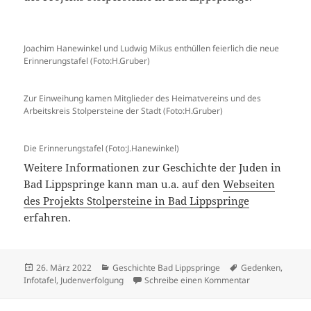
Joachim Hanewinkel und Ludwig Mikus enthüllen feierlich die neue
Erinnerungstafel (Foto:H.Gruber)
Zur Einweihung kamen Mitglieder des Heimatvereins und des
Arbeitskreis Stolpersteine der Stadt (Foto:H.Gruber)
Die Erinnerungstafel (Foto:J.Hanewinkel)
Weitere Informationen zur Geschichte der Juden in
Bad Lippspringe kann man u.a. auf den
Webseiten
des Projekts Stolpersteine in Bad Lippspringe
erfahren.
Veröffentlicht
Kategorien
Schlagwörter
26. März 2022
Geschichte Bad Lippspringe
Gedenken
,
am
zu Neue Gedenkt
Infotafel
,
Judenverfolgung
Schreibe einen Kommentar