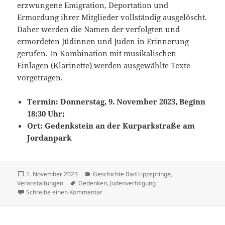
erzwungene Emigration, Deportation und
Ermordung ihrer Mitglieder vollständig ausgelöscht.
Daher werden die Namen der verfolgten und
ermordeten Jüdinnen und Juden in Erinnerung
gerufen. In Kombination mit musikalischen
Einlagen (Klarinette) werden ausgewählte Texte
vorgetragen.
Termin: Donnerstag, 9. November 2023, Beginn
18:30 Uhr;
Ort: Gedenkstein an der Kurparkstraße am
Jordanpark
Veröffentlicht
Kategorien
1. November 2023
Geschichte Bad Lippspringe
,
am
Schlagwörter
Veranstaltungen
Gedenken
,
Judenverfolgung
zu Gedenkveranstaltung am 9. November 20
Schreibe einen Kommentar