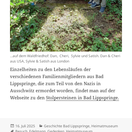
…auf dem Waldfriedhof: Dan, Cheri, Sylvie und Satish. Dan & Cheri
aus USA, Sylvie & Satish aus London
Einzelheiten zu den Lebensläufen der
verschiedenen Familienmitgliedern aus Bad
Lippspringe, die zum Teil von den Nazis in
Ausschwitz ermordet worden, findet man auf der
Webseite zu den
Stolpersteinen in Bad Lippspringe.
Veröffentlicht
Kategorien
16. Juli 2025
Geschichte Bad Lippspringe
,
Heimatmuseum
am
Schlagwörter
Besuch
,
Edelmann
,
Gedenken
,
Heimatmuseum
,