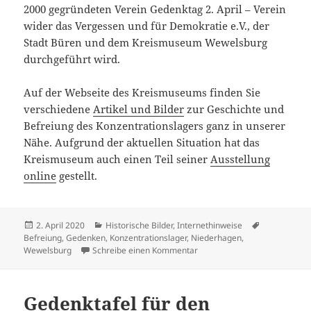
2000 gegründeten Verein Gedenktag 2. April – Verein
wider das Vergessen und für Demokratie e.V., der
Stadt Büren und dem Kreismuseum Wewelsburg
durchgeführt wird.
Auf der Webseite des Kreismuseums finden Sie
verschiedene
Artikel und Bilder
zur Geschichte und
Befreiung des Konzentrationslagers ganz in unserer
Nähe. Aufgrund der aktuellen Situation hat das
Kreismuseum auch einen Teil seiner
Ausstellung
online
gestellt.
Veröffentlicht
Kategorien
Schlagwörte
2. April 2020
Historische Bilder
,
Internethinweise
am
Befreiung
,
Gedenken
,
Konzentrationslager
,
Niederhagen
,
zu 2. April 2020: 75 Jahre B
Wewelsburg
Schreibe einen Kommentar
Gedenktafel für den