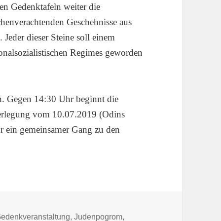
en Gedenktafeln weiter die
henverachtenden Geschehnisse aus
. Jeder dieser Steine soll einem
onalsozialistischen Regimes geworden
n. Gegen 14:30 Uhr beginnt die
verlegung vom 10.07.2019 (Odins
hr ein gemeinsamer Gang zu den
chlagwörter
edenkveranstaltung
,
Judenpogrom
,