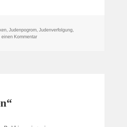
wörter
ken
,
Judenpogrom
,
Judenverfolgung
,
zu Erste Stolpersteine in Bad Lippspringe ve
e einen Kommentar
en“