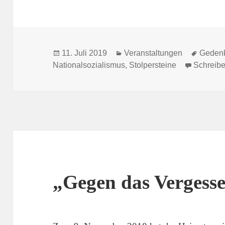
Veröffentlicht
Kategorien
Schlag
11. Juli 2019
Veranstaltungen
Geden
am
Nationalsozialismus
,
Stolpersteine
Schreib
„Gegen das Vergess