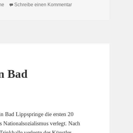
zu Gedenkveranstaltung am
ne
Schreibe einen Kommentar
in Bad
n Bad Lippspringe die ersten 20
 Nationalsozialismus verlegt. Nach
Trinkhalle verlegte der Künstler