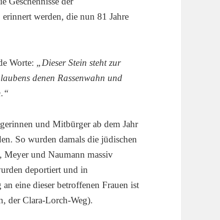
 die Geschehnisse der
rinnert werden, die nun 81 Jahre
nde Worte:
„Dieser Stein steht zur
 Glaubens denen Rassenwahn und
n.“
rgerinnen und Mitbürger ab dem Jahr
en. So wurden damals die jüdischen
h, Meyer und Naumann massiv
wurden deportiert und in
 an eine dieser betroffenen Frauen ist
n, der Clara-Lorch-Weg).