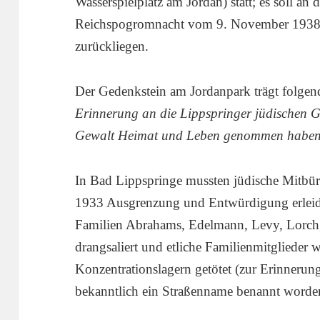
Wasserspielplatz am Jordan) statt; es soll an
Reichspogromnacht vom 9. November 1938 e
zurückliegen.
Der Gedenkstein am Jordanpark trägt folge
Erinnerung an die Lippspringer jüdischen
Gewalt Heimat und Leben genommen habe
In Bad Lippspringe mussten jüdische Mitbü
1933 Ausgrenzung und Entwürdigung erleid
Familien Abrahams, Edelmann, Levy, Lorc
drangsaliert und etliche Familienmitglieder 
Konzentrationslagern getötet (zur Erinnerung
bekanntlich ein Straßenname benannt worde