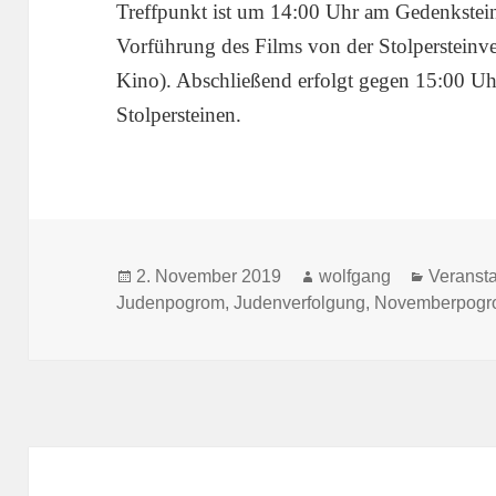
Treffpunkt ist um 14:00 Uhr am Gedenkstei
Vorführung des Films von der Stolperstein
Kino). Abschließend erfolgt gegen 15:00 U
Stolpersteinen.
Veröffentlicht
Autor
Kategor
2. November 2019
wolfgang
Veranst
am
Judenpogrom
,
Judenverfolgung
,
Novemberpog