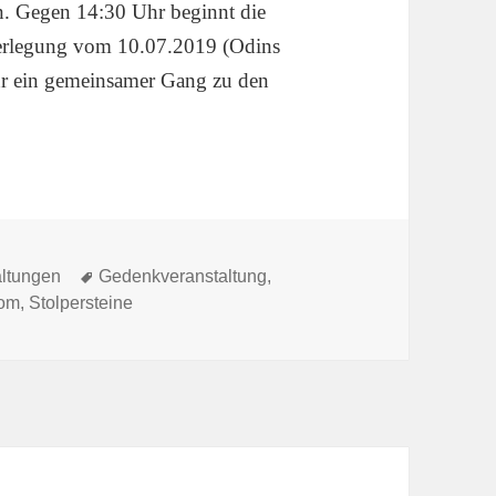
n. Gegen 14:30 Uhr beginnt die
verlegung vom 10.07.2019 (Odins
hr ein gemeinsamer Gang zu den
ien
Schlagwörter
altungen
Gedenkveranstaltung
,
rom
,
Stolpersteine