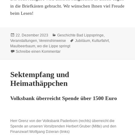
in die Briefkästen gebracht. Wir wünschen Ihnen viel Freude
beim Lesen!
Veröffentlicht
Kategorien
22. Dezember 2023
Geschichte Bad Lippspringe
,
am
Schlagwörter
Veranstaltungen
,
Vereinshinweise
Jubiläum
,
Kulturfahrt
,
Maulbeerbaum
,
wo die Lippe springt
zu „wo die Lippe springt“ Nr. 88/89
Schreibe einen Kommentar
Sektempfang und
Heimathäppchen
Volksbank überreicht Spende über 1500 Euro
Herr Grenz von der Volksbank Paderborn (rechts) überreicht die
Spende an unseren Vorsitzenden Herbert Gruber (Mitte) und den
Finanzwart Wolfgang Dzieran (links)