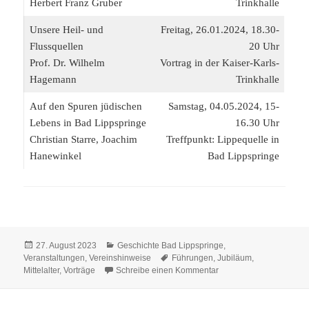
Herbert Franz Gruber
Trinkhalle
Unsere Heil- und
Freitag, 26.01.2024, 18.30-
Flussquellen
20 Uhr
Prof. Dr. Wilhelm
Vortrag in der Kaiser-Karls-
Hagemann
Trinkhalle
Auf den Spuren jüdischen
Samstag, 04.05.2024, 15-
Lebens in Bad Lippspringe
16.30 Uhr
Christian Starre, Joachim
Treffpunkt: Lippequelle in
Hanewinkel
Bad Lippspringe
Veröffentlicht
Kategorien
27. August 2023
Geschichte Bad Lippspringe
,
am
Schlagwörter
Veranstaltungen
,
Vereinshinweise
Führungen
,
Jubiläum
,
zu 40 Jahre Heimatvere
Mittelalter
,
Vorträge
Schreibe einen Kommentar