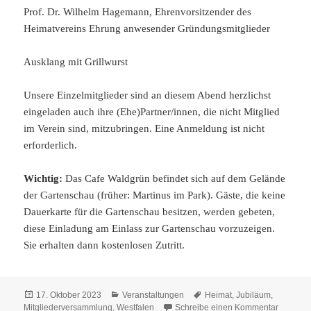
Prof. Dr. Wilhelm Hagemann, Ehrenvorsitzender des
Heimatvereins Ehrung anwesender Gründungsmitglieder
Ausklang mit Grillwurst
Unsere Einzelmitglieder sind an diesem Abend herzlichst
eingeladen auch ihre (Ehe)Partner/innen, die nicht Mitglied
im Verein sind, mitzubringen. Eine Anmeldung ist nicht
erforderlich.
Wichtig:
Das Cafe Waldgrün befindet sich auf dem Gelände
der Gartenschau (früher: Martinus im Park). Gäste, die keine
Dauerkarte für die Gartenschau besitzen, werden gebeten,
diese Einladung am Einlass zur Gartenschau vorzuzeigen.
Sie erhalten dann kostenlosen Zutritt.
Veröffentlicht
Kategorien
Schlagwörter
17. Oktober 2023
Veranstaltungen
Heimat
,
Jubiläum
,
am
zu Einla
Mitgliederversammlung
,
Westfalen
Schreibe einen Kommentar