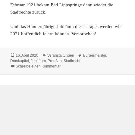
Februar 1921 bekam Bad Lippspringe dann wieder die
Stadtrechte zurück.
Und das Hundertjährige Jubiläum dieses Tages werden wir
2021 hoffentlich feiern können. Versprochen!
Veröffentlicht
Kategorien
Schlagwörter
16. April 2020
Veranstaltungen
Bürgermeister
,
am
Domkapitel
,
Jubiläum
,
Preußen
,
Stadtrecht
zu Upps! Wir haben was vergessen!
Schreibe einen Kommentar