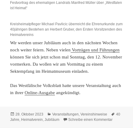
Festvortrag des ehemaligen Landrats Manfred Müller über „Westfalen
ist Heimat“
Kreisheimatpfleger Michael Pavlicic überreicht die Ehrenurkunde zum
40jährigen Bestehen an Herbert Gruber, den Ersten Vorsitzenden des
Heimatvereins
Wir werden unser Jubiläum auch in den nächsten Wochen
noch weiter feiern. Neben vielen
Vorträgen und Führungen
können Sie sich jetzt schon mal Sonntag, den 12. November
vormerken. Da wollen wir am Vormittag zu einem
Sektempfang im Heimatmuseum einladen.
Das Westfälische Volksblatt hatte unsere Veranstaltung auch
in ihrer
Online-Ausgabe
angekündigt.
Veröffentlicht
Kategorien
Schlagwör
28. Oktober 2023
Veranstaltungen
,
Vereinshinweise
40
am
zu Festakt z
Jahre
,
Heimatverein
,
Jubiläum
Schreibe einen Kommentar