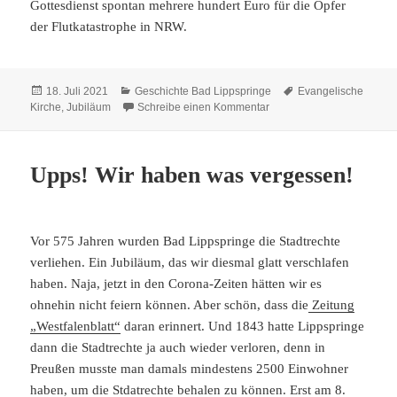
Gottesdienst spontan mehrere hundert Euro für die Opfer
der Flutkatastrophe in NRW.
Veröffentlicht
Kategorien
Schlagwörter
18. Juli 2021
Geschichte Bad Lippspringe
Evangelische
am
zu 175 Jahre Evangelisch
Kirche
,
Jubiläum
Schreibe einen Kommentar
Upps! Wir haben was vergessen!
Vor 575 Jahren wurden Bad Lippspringe die Stadtrechte
verliehen. Ein Jubiläum, das wir diesmal glatt verschlafen
haben. Naja, jetzt in den Corona-Zeiten hätten wir es
ohnehin nicht feiern können. Aber schön, dass die
Zeitung
„Westfalenblatt“
daran erinnert. Und 1843 hatte Lippspringe
dann die Stadtrechte ja auch wieder verloren, denn in
Preußen musste man damals mindestens 2500 Einwohner
haben, um die Stdatrechte behalen zu können. Erst am 8.