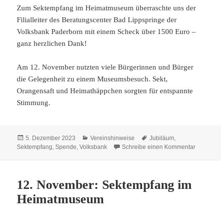
Zum Sektempfang im Heimatmuseum überraschte uns der
Filialleiter des Beratungscenter Bad Lippspringe der
Volksbank Paderborn mit einem Scheck über 1500 Euro –
ganz herzlichen Dank!
Am 12. November nutzten viele Bürgerinnen und Bürger
die Gelegenheit zu einem Museumsbesuch. Sekt,
Orangensaft und Heimathäppchen sorgten für entspannte
Stimmung.
Veröffentlicht
Kategorien
Schlagwörter
5. Dezember 2023
Vereinshinweise
Jubiläum
,
am
zu Sekte
Sektempfang
,
Spende
,
Volksbank
Schreibe einen Kommentar
12. November: Sektempfang im
Heimatmuseum