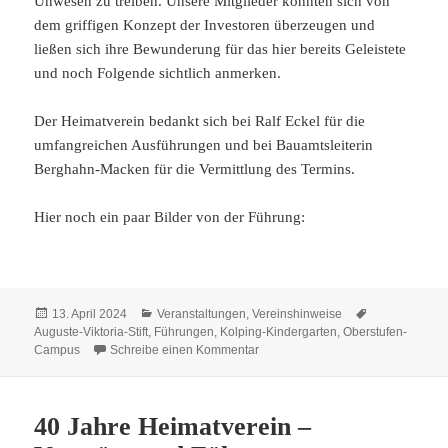
Unwesen zu treiben. Unsere Mitglieder konnten sich von
dem griffigen Konzept der Investoren überzeugen und
ließen sich ihre Bewunderung für das hier bereits Geleistete
und noch Folgende sichtlich anmerken.
Der Heimatverein bedankt sich bei Ralf Eckel für die
umfangreichen Ausführungen und bei Bauamtsleiterin
Berghahn-Macken für die Vermittlung des Termins.
Hier noch ein paar Bilder von der Führung:
Veröffentlicht
Kategorien
Schlagwörter
13. April 2024
Veranstaltungen
,
Vereinshinweise
am
Auguste-Viktoria-Stift
,
Führungen
,
Kolping-Kindergarten
,
Oberstufen-
zu Heimatverein besichtigt die Aug
Campus
Schreibe einen Kommentar
40 Jahre Heimatverein –