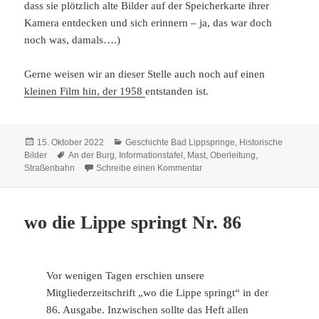
dass sie plötzlich alte Bilder auf der Speicherkarte ihrer
Kamera entdecken und sich erinnern – ja, das war doch
noch was, damals….)
Gerne weisen wir an dieser Stelle auch noch auf einen
kleinen Film hin, der 1958
entstanden ist.
Veröffentlicht
Kategorien
15. Oktober 2022
Geschichte Bad Lippspringe
,
Historische
am
Schlagwörter
Bilder
An der Burg
,
Informationstafel
,
Mast
,
Oberleitung
,
zu Erinnerung an die Straßen
Straßenbahn
Schreibe einen Kommentar
wo die Lippe springt Nr. 86
Vor wenigen Tagen erschien unsere
Mitgliederzeitschrift „wo die Lippe springt“ in der
86. Ausgabe. Inzwischen sollte das Heft allen