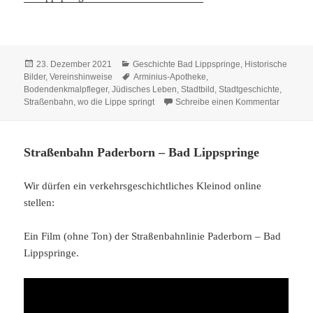
Veröffentlicht
Kategorien
23. Dezember 2021
Geschichte Bad Lippspringe
,
Historische
am
Schlagwörter
Bilder
,
Vereinshinweise
Arminius-Apotheke
,
Bodendenkmalpfleger
,
Jüdisches Leben
,
Stadtbild
,
Stadtgeschichte
,
zu wo die
Straßenbahn
,
wo die Lippe springt
Schreibe einen Kommentar
Straßenbahn Paderborn – Bad Lippspringe
Wir dürfen ein verkehrsgeschichtliches Kleinod online
stellen:
Ein Film (ohne Ton) der Straßenbahnlinie Paderborn – Bad
Lippspringe.