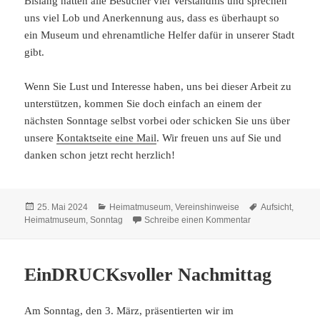
Bislang hatten alle Besucher viel Verständnis und sprechen
uns viel Lob und Anerkennung aus, dass es überhaupt so
ein Museum und ehrenamtliche Helfer dafür in unserer Stadt
gibt.
Wenn Sie Lust und Interesse haben, uns bei dieser Arbeit zu
unterstützen, kommen Sie doch einfach an einem der
nächsten Sonntage selbst vorbei oder schicken Sie uns über
unsere
Kontaktseite eine Mail
. Wir freuen uns auf Sie und
danken schon jetzt recht herzlich!
Veröffentlicht
Kategorien
Schlagwörter
25. Mai 2024
Heimatmuseum
,
Vereinshinweise
Aufsicht
,
am
zu Helfer für da
Heimatmuseum
,
Sonntag
Schreibe einen Kommentar
EinDRUCKsvoller Nachmittag
Am Sonntag, den 3. März, präsentierten wir im