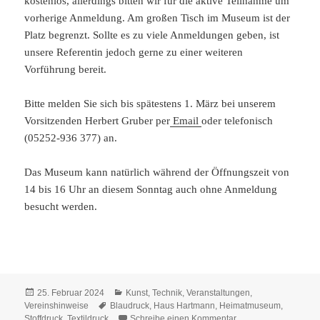
kostenlos, allerdings bitten wir für die aktive Teilnahme um
vorherige Anmeldung. Am großen Tisch im Museum ist der
Platz begrenzt. Sollte es zu viele Anmeldungen geben, ist
unsere Referentin jedoch gerne zu einer weiteren
Vorführung bereit.
Bitte melden Sie sich bis spätestens 1. März bei unserem
Vorsitzenden Herbert Gruber per
Email
oder telefonisch
(05252-936 377) an.
Das Museum kann natürlich während der Öffnungszeit von
14 bis 16 Uhr an diesem Sonntag auch ohne Anmeldung
besucht werden.
Veröffentlicht
Kategorien
25. Februar 2024
Kunst
,
Technik
,
Veranstaltungen
,
am
Schlagwörter
Vereinshinweise
Blaudruck
,
Haus Hartmann
,
Heimatmuseum
,
zu Sonntag, 3. März: 
Stoffdruck
,
Textildruck
Schreibe einen Kommentar