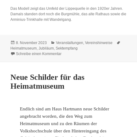
Das Modell zeigt das Umfeld der Lippequelle in den 1920er Jahren.
Damals standen dort noch die Burgmühle, das alte Rathaus sowie die
Arminius-Trinkhalle mit Wandelgang.
Veröffentlicht
Kategorien
Schlagwö
8. November 2023
Veranstaltungen
,
Vereinshinweise
am
Heimatmuseum
,
Jubiläum
,
Sektempfang
zu 12. November: Sektempfang im Heimatm
Schreibe einen Kommentar
Neue Schilder für das
Heimatmuseum
Endlich sind am Haus Hartmann neue Schilder
angebracht worden, die den Weg zum
Heimatmuseum und zu den Räumen der
Volkshochschule über den Hintereingang des