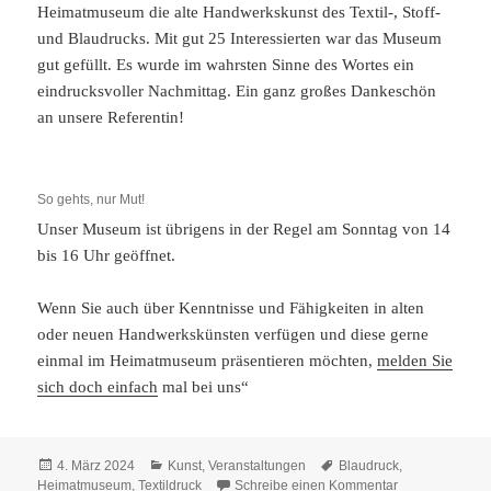
Heimatmuseum die alte Handwerkskunst des Textil-, Stoff-
und Blaudrucks. Mit gut 25 Interessierten war das Museum
gut gefüllt. Es wurde im wahrsten Sinne des Wortes ein
eindrucksvoller Nachmittag. Ein ganz großes Dankeschön
an unsere Referentin!
So gehts, nur Mut!
Unser Museum ist übrigens in der Regel am Sonntag von 14
bis 16 Uhr geöffnet.
Wenn Sie auch über Kenntnisse und Fähigkeiten in alten
oder neuen Handwerkskünsten verfügen und diese gerne
einmal im Heimatmuseum präsentieren möchten,
melden Sie
sich doch einfach
mal bei uns“
Veröffentlicht
Kategorien
Schlagwörter
4. März 2024
Kunst
,
Veranstaltungen
Blaudruck
,
am
zu EinDRUCKsv
Heimatmuseum
,
Textildruck
Schreibe einen Kommentar