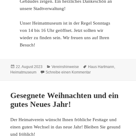
Gebäudes zeigen. Ein herzliches Dankeschön an
unsere Stadtverwaltung!
Unser Heimatmuseum ist in der Regel Sonntags
von 14 bis 16 Uhr geöffnet. Jetzt sollten wir
wieder zu finden sein. Wir freuen uns auf Ihren
Besuch!
Veröffentlicht
Kategorien
Schlagwörter
22. August 2023
Vereinshinweise
Haus Hartmann
,
am
zu Neue Schilder für das
Heimatmuseum
Schreibe einen Kommentar
Gesegnete Weihnachten und ein
gutes Neues Jahr!
Der Heimatverein wünscht Ihnen fröhliche Festtage und
einen guten Wechsel in das neue Jahr! Bleiben Sie gesund
und fröhlich!