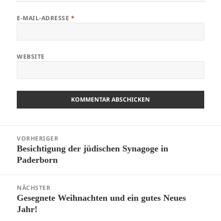
E-MAIL-ADRESSE
*
WEBSITE
Beitragsnavigation
VORHERIGER
Besichtigung der jüdischen Synagoge in
Vorheriger
Paderborn
Beitrag:
NÄCHSTER
Gesegnete Weihnachten und ein gutes Neues
Nächster
Jahr!
Beitrag: