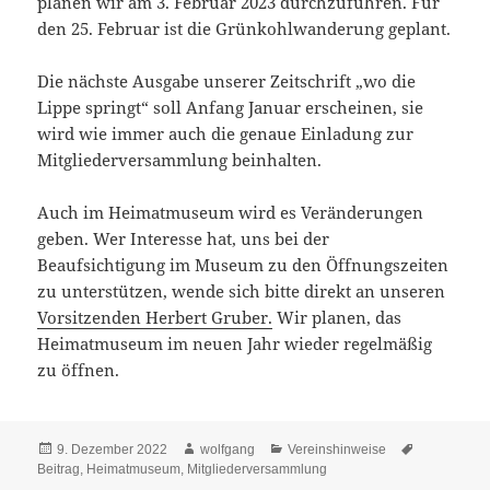
planen wir am 3. Februar 2023 durchzuführen. Für
den 25. Februar ist die Grünkohlwanderung geplant.
Die nächste Ausgabe unserer Zeitschrift „wo die
Lippe springt“ soll Anfang Januar erscheinen, sie
wird wie immer auch die genaue Einladung zur
Mitgliederversammlung beinhalten.
Auch im Heimatmuseum wird es Veränderungen
geben. Wer Interesse hat, uns bei der
Beaufsichtigung im Museum zu den Öffnungszeiten
zu unterstützen, wende sich bitte direkt an unseren
Vorsitzenden Herbert Gruber.
Wir planen, das
Heimatmuseum im neuen Jahr wieder regelmäßig
zu öffnen.
Veröffentlicht
Autor
Kategorien
Schlagwört
9. Dezember 2022
wolfgang
Vereinshinweise
am
Beitrag
,
Heimatmuseum
,
Mitgliederversammlung