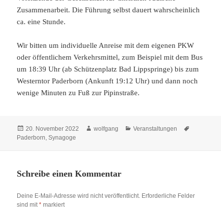
Zusammenarbeit. Die Führung selbst dauert wahrscheinlich
ca. eine Stunde.
Wir bitten um individuelle Anreise mit dem eigenen PKW
oder öffentlichem Verkehrsmittel, zum Beispiel mit dem Bus
um 18:39 Uhr (ab Schützenplatz Bad Lippspringe) bis zum
Westerntor Paderborn (Ankunft 19:12 Uhr) und dann noch
wenige Minuten zu Fuß zur Pipinstraße.
Veröffentlicht
Autor
Kategorien
Schlagwör
20. November 2022
wolfgang
Veranstaltungen
am
Paderborn
,
Synagoge
Schreibe einen Kommentar
Deine E-Mail-Adresse wird nicht veröffentlicht.
Erforderliche Felder
sind mit
*
markiert