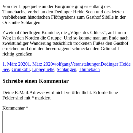
Von der Lippequelle an der Burgruine ging es entlang des
Thunebachs, vorbei an den Dedinger Heide Seen und des letzten
verbliebenen historischen Flöthgrabens zum Gasthof Sibille in der
Ortsmitte Schlangen.
Zweimal überflogen Kraniche, die „Vögel des Glücks“, auf ihrem
Weg in den Norden die Gruppe. Und so konnte man am Ende nach
zweistündiger Wanderung tatsächlich trockenen Fußes den Gasthof
erreichen und dort den hervorragend schmeckenden Grünkohl
richtig genießen.
Veröffentlicht
Autor
Kategorien
Schlagwörter
1. März 2020
1. März 2020
wolfgang
Veranstaltungen
Dedinger Heide
am
See
,
Grünkohl
,
Lippequelle
,
Schlangen
,
Thunebach
Schreibe einen Kommentar
Deine E-Mail-Adresse wird nicht veröffentlicht.
Erforderliche
Felder sind mit
*
markiert
Kommentar
*