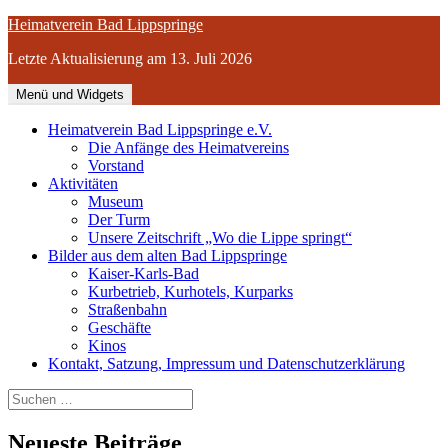
Zum
Heimatverein Bad Lippspringe
Inhalt
Letzte Aktualisierung am 13. Juli 2026
springen
Menü und Widgets
Heimatverein Bad Lippspringe e.V.
Die Anfänge des Heimatvereins
Vorstand
Aktivitäten
Museum
Der Turm
Unsere Zeitschrift „Wo die Lippe springt“
Bilder aus dem alten Bad Lippspringe
Kaiser-Karls-Bad
Kurbetrieb, Kurhotels, Kurparks
Straßenbahn
Geschäfte
Kinos
Kontakt, Satzung, Impressum und Datenschutzerklärung
Suchen
nach:
Neueste Beiträge