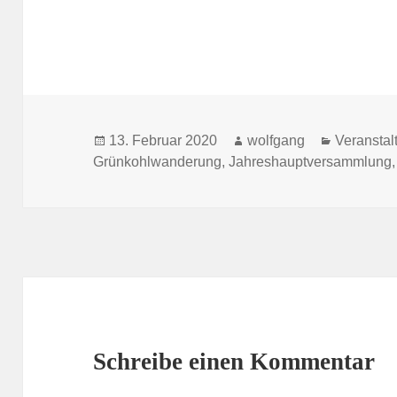
Veröffentlicht
Autor
Kategorie
13. Februar 2020
wolfgang
Veranstal
am
Grünkohlwanderung
,
Jahreshauptversammlung
Schreibe einen Kommentar