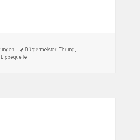
n
Schlagwörter
tungen
Bürgermeister
,
Ehrung
,
,
Lippequelle