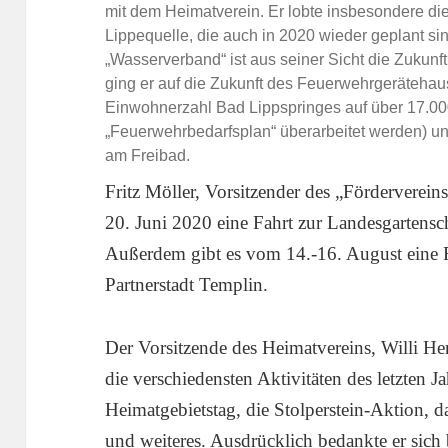
mit dem Heimatverein. Er lobte insbesondere di
Lippequelle, die auch in 2020 wieder geplant sin
„Wasserverband“ ist aus seiner Sicht die Zukunf
ging er auf die Zukunft des Feuerwehrgerätehau
Einwohnerzahl Bad Lippspringes auf über 17.0
„Feuerwehrbedarfsplan“ überarbeitet werden) u
am Freibad.
Fritz Möller, Vorsitzender des „Förderverei
20. Juni 2020 eine Fahrt zur Landesgartensc
Außerdem gibt es vom 14.-16. August eine F
Partnerstadt Templin.
Der Vorsitzende des Heimatvereins, Willi He
die verschiedensten Aktivitäten des letzten J
Heimatgebietstag, die Stolperstein-Aktion, 
und weiteres. Ausdrücklich bedankte er sich 