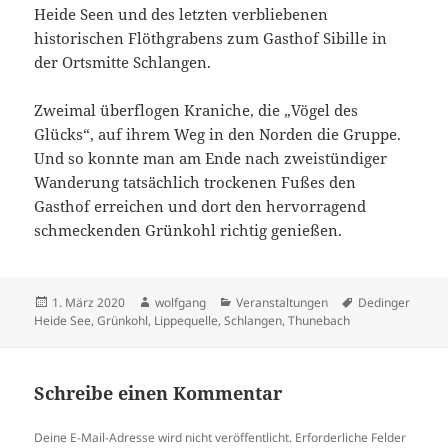
Heide Seen und des letzten verbliebenen
historischen Flöthgrabens zum Gasthof Sibille in
der Ortsmitte Schlangen.
Zweimal überflogen Kraniche, die „Vögel des
Glücks“, auf ihrem Weg in den Norden die Gruppe.
Und so konnte man am Ende nach zweistündiger
Wanderung tatsächlich trockenen Fußes den
Gasthof erreichen und dort den hervorragend
schmeckenden Grünkohl richtig genießen.
Veröffentlicht
Autor
Kategorien
Schlagwörter
1. März 2020
wolfgang
Veranstaltungen
Dedinger
am
Heide See
,
Grünkohl
,
Lippequelle
,
Schlangen
,
Thunebach
Schreibe einen Kommentar
Deine E-Mail-Adresse wird nicht veröffentlicht.
Erforderliche Felder