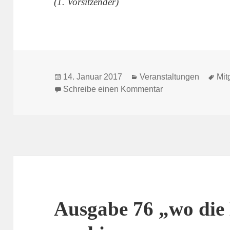
(1. Vorsitzender)
Veröffentlicht
Kategorien
Sch
14. Januar 2017
Veranstaltungen
Mit
am
zu Einladung zur 
Schreibe einen Kommentar
Ausgabe 76 „wo die 