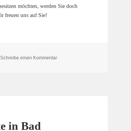
 besitzen möchten, werden Sie doch
r freuen uns auf Sie!
zu Ausgabe 76 „wo die Lippe spring
Schreibe einen Kommentar
te in Bad