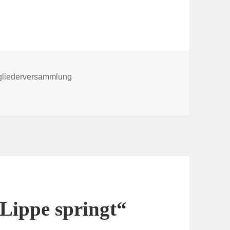
lagwörter
gliederversammlung
Mitgliederversammlung
Lippe springt“