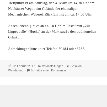
Treffpunkt ist am Samstag, den 4. März um 14:30 Uhr am
Neuhäuser Weg, beim Gelände der ehemaligen
Mechanischen Weberei. Rückfahrt ist um ca. 17:30 Uhr.
Anschließend gibt es ab ca. 18 Uhr im Restaurant „Zur
Lippequelle“ (Hucks) an der Marktstraße den traditionellen
Grünkohl.
Anmeldungen bitte unter Telefon 50184 oder 6787.
Veröffentlicht
Kategorien
Schlagwörter
12. Februar 2017
Veranstaltungen
Grünkohl
,
am
zu 4. März: Grünkohlwanderun
Wanderung
Schreibe einen Kommentar