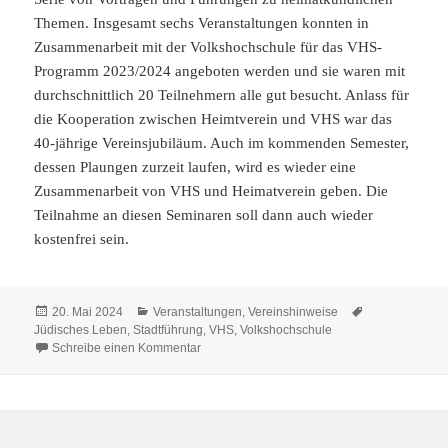
Themen. Insgesamt sechs Veranstaltungen konnten in
Zusammenarbeit mit der Volkshochschule für das VHS-
Programm 2023/2024 angeboten werden und sie waren mit
durchschnittlich 20 Teilnehmern alle gut besucht. Anlass für
die Kooperation zwischen Heimtverein und VHS war das
40-jährige Vereinsjubiläum. Auch im kommenden Semester,
dessen Plaungen zurzeit laufen, wird es wieder eine
Zusammenarbeit von VHS und Heimatverein geben. Die
Teilnahme an diesen Seminaren soll dann auch wieder
kostenfrei sein.
Veröffentlicht
Kategorien
Schlagwörter
20. Mai 2024
Veranstaltungen
,
Vereinshinweise
am
Jüdisches Leben
,
Stadtführung
,
VHS
,
Volkshochschule
zu Erfolgreiche Zusammenarbeit mit der VHS
Schreibe einen Kommentar