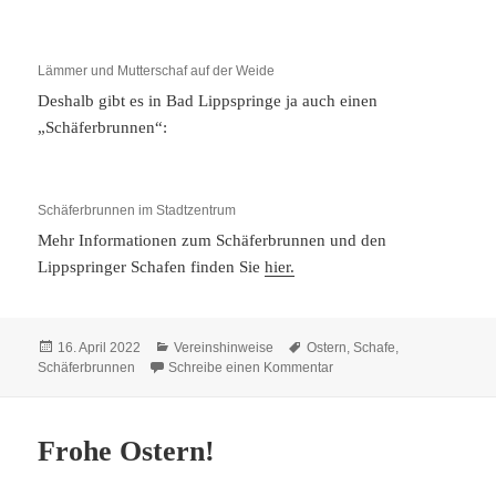
Lämmer und Mutterschaf auf der Weide
Deshalb gibt es in Bad Lippspringe ja auch einen
„Schäferbrunnen“:
Schäferbrunnen im Stadtzentrum
Mehr Informationen zum Schäferbrunnen und den
Lippspringer Schafen finden Sie
hier.
Veröffentlicht
Kategorien
Schlagwörter
16. April 2022
Vereinshinweise
Ostern
,
Schafe
,
am
zu Frohe Ostern!
Schäferbrunnen
Schreibe einen Kommentar
Frohe Ostern!