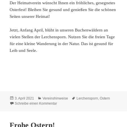
Der Heimatverein wünscht Ihnen ein fröhliches, gesegnetes
Osterfest! Bleiben Sie gesund und genießen Sie die schönen
Seiten unserer Heimat!
Jetzt, Anfang April, blüht in unseren Buchenwäldern an
vielen Stellen der Lerchensporn. Nutzen Sie die freien Tage
für eine kleine Wanderung in der Natur. Das ist gesund für
Leib und Seele.
Veröffentlicht
Kategorien
Schlagwörter
3. April 2021
Vereinshinweise
Lerchensporn
,
Ostern
am
zu Frohe Ostern!
Schreibe einen Kommentar
Frohe Ostern!