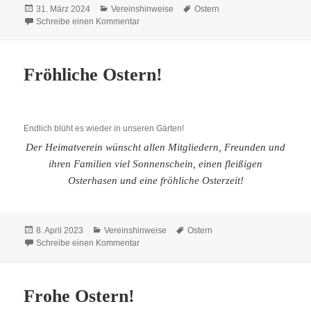
Veröffentlicht
Kategorien
Schlagwörter
31. März 2024
Vereinshinweise
Ostern
am
zu Fröhliche Ostern!
Schreibe einen Kommentar
Fröhliche Ostern!
Endlich blüht es wieder in unseren Gärten!
Der Heimatverein wünscht allen Mitgliedern, Freunden und
ihren Familien viel Sonnenschein, einen fleißigen
Osterhasen und eine fröhliche Osterzeit!
Veröffentlicht
Kategorien
Schlagwörter
8. April 2023
Vereinshinweise
Ostern
am
zu Fröhliche Ostern!
Schreibe einen Kommentar
Frohe Ostern!