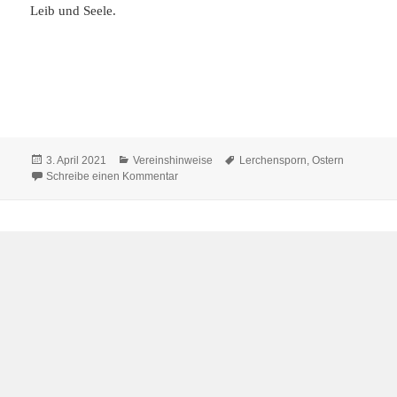
Leib und Seele.
Veröffentlicht
Kategorien
Schlagwörter
3. April 2021
Vereinshinweise
Lerchensporn
,
Ostern
am
zu Frohe Ostern!
Schreibe einen Kommentar