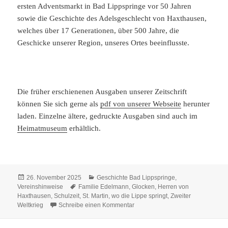
ersten Adventsmarkt in Bad Lippspringe vor 50 Jahren
sowie die Geschichte des Adelsgeschlecht von Haxthausen,
welches über 17 Generationen, über 500 Jahre, die
Geschicke unserer Region, unseres Ortes beeinflusste.
Die früher erschienenen Ausgaben unserer Zeitschrift
können Sie sich gerne als
pdf von unserer Webseite
herunter
laden. Einzelne ältere, gedruckte Ausgaben sind auch im
Heimatmuseum
erhältlich.
Veröffentlicht
Kategorien
26. November 2025
Geschichte Bad Lippspringe
,
am
Schlagwörter
Vereinshinweise
Familie Edelmann
,
Glocken
,
Herren von
Haxthausen
,
Schulzeit
,
St. Martin
,
wo die Lippe springt
,
Zweiter
zu wo die Lippe springt Nr. 93
Weltkrieg
Schreibe einen Kommentar