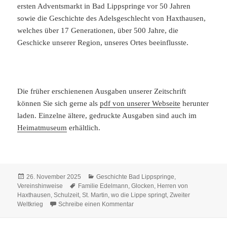
ersten Adventsmarkt in Bad Lippspringe vor 50 Jahren
sowie die Geschichte des Adelsgeschlecht von Haxthausen,
welches über 17 Generationen, über 500 Jahre, die
Geschicke unserer Region, unseres Ortes beeinflusste.
Die früher erschienenen Ausgaben unserer Zeitschrift
können Sie sich gerne als
pdf von unserer Webseite
herunter
laden. Einzelne ältere, gedruckte Ausgaben sind auch im
Heimatmuseum
erhältlich.
Veröffentlicht
Kategorien
26. November 2025
Geschichte Bad Lippspringe
,
am
Schlagwörter
Vereinshinweise
Familie Edelmann
,
Glocken
,
Herren von
Haxthausen
,
Schulzeit
,
St. Martin
,
wo die Lippe springt
,
Zweiter
zu wo die Lippe springt Nr. 93
Weltkrieg
Schreibe einen Kommentar