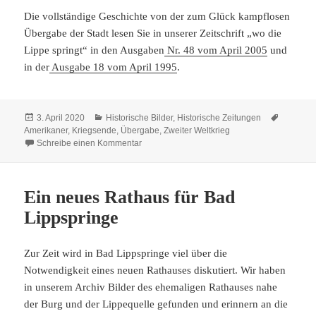
Die vollständige Geschichte von der zum Glück kampflosen
Übergabe der Stadt lesen Sie in unserer Zeitschrift „wo die
Lippe springt“ in den Ausgaben
Nr. 48 vom April 2005
und
in der
Ausgabe 18 vom April 1995
.
Veröffentlicht
Kategorien
Schlagwö
3. April 2020
Historische Bilder
,
Historische Zeitungen
am
Amerikaner
,
Kriegsende
,
Übergabe
,
Zweiter Weltkrieg
zu 3. April 1945: Kriegsende in Bad Lippspri
Schreibe einen Kommentar
Ein neues Rathaus für Bad
Lippspringe
Zur Zeit wird in Bad Lippspringe viel über die
Notwendigkeit eines neuen Rathauses diskutiert. Wir haben
in unserem Archiv Bilder des ehemaligen Rathauses nahe
der Burg und der Lippequelle gefunden und erinnern an die