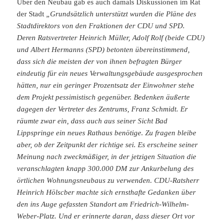
Über den Neubau gab es auch damals Diskussionen im Rat
der Stadt
„Grundsätzlich unterstützt wurden die Pläne des
Stadtdirektors von den Fraktionen der CDU und SPD.
Deren Ratsvertreter Heinrich Müller, Adolf Rolf (beide CDU)
und Albert Hermanns (SPD) betonten übereinstimmend,
dass sich die meisten der von ihnen befragten Bürger
eindeutig für ein neues Verwaltungsgebäude ausge­sprochen
hätten, nur ein geringer Prozentsatz der Einwohner stehe
dem Pro­jekt pessimistisch gegenüber. Bedenken äußerte
dagegen der Vertreter des Zentrums, Franz Schmidt. Er
räumte zwar ein, dass auch aus seiner Sicht Bad
Lippspringe ein neues Rathaus benötige. Zu fragen bleibe
aber, ob der Zeitpunkt der richtige sei. Es erscheine seiner
Meinung nach zweckmäßiger, in der jet­zigen Situation die
veranschlagten knapp 300.000 DM zur Ankurbelung des
örtlichen Wohnungsneubaus zu verwenden. CDU-Ratsherr
Heinrich Hölscber machte sich ernsthafte Gedanken über
den ins Auge gefassten Standort am Friedrich-Wilhelm-
Weber-Platz. Und er erinnerte daran, dass dieser Ort vor