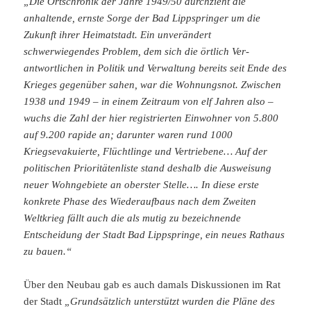
„Die Ortschronik der Jahre 1949/50 durchzieht die
anhaltende, ernste Sorge der Bad Lippspringer um die
Zukunft ihrer Heimatstadt. Ein unverändert
schwerwiegendes Problem, dem sich die örtlich Ver­
antwortlichen in Politik und Verwaltung bereits seit Ende des
Krieges gegen­über sahen, war die Wohnungsnot. Zwischen
1938 und 1949 – in einem Zeit­raum von elf Jahren also –
wuchs die Zahl der hier registrierten Einwohner von 5.800
auf 9.200 rapide an; darunter waren rund 1000
Kriegsevakuierte, Flüchtlinge und Vertriebene… Auf der
politischen Prioritätenliste stand deshalb die Ausweisung
neuer Wohngebiete an oberster Stelle…. In diese erste
konkrete Phase des Wiederaufbaus nach dem Zweiten
Weltkrieg fällt auch die als mutig zu bezeichnende
Entscheidung der Stadt Bad Lipp­springe, ein neues Rathaus
zu bauen.“
Über den Neubau gab es auch damals Diskussionen im Rat
der Stadt
„Grundsätzlich unterstützt wurden die Pläne des