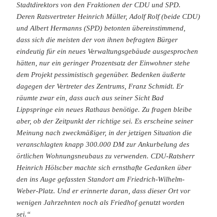
Stadtdirektors von den Fraktionen der CDU und SPD.
Deren Ratsvertreter Heinrich Müller, Adolf Rolf (beide CDU)
und Albert Hermanns (SPD) betonten übereinstimmend,
dass sich die meisten der von ihnen befragten Bürger
eindeutig für ein neues Verwaltungsgebäude ausge­sprochen
hätten, nur ein geringer Prozentsatz der Einwohner stehe
dem Pro­jekt pessimistisch gegenüber. Bedenken äußerte
dagegen der Vertreter des Zentrums, Franz Schmidt. Er
räumte zwar ein, dass auch aus seiner Sicht Bad
Lippspringe ein neues Rathaus benötige. Zu fragen bleibe
aber, ob der Zeitpunkt der richtige sei. Es erscheine seiner
Meinung nach zweckmäßiger, in der jet­zigen Situation die
veranschlagten knapp 300.000 DM zur Ankurbelung des
örtlichen Wohnungsneubaus zu verwenden. CDU-Ratsherr
Heinrich Hölscber machte sich ernsthafte Gedanken über
den ins Auge gefassten Standort am Friedrich-Wilhelm-
Weber-Platz. Und er erinnerte daran, dass dieser Ort vor
wenigen Jahrzehnten noch als Friedhof genutzt worden
sei.“