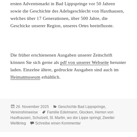
ersten Adventsmarkt in Bad Lippspringe vor 50 Jahren
sowie die Geschichte des Adelsgeschlecht von Haxthausen,
welches über 17 Generationen, über 500 Jahre, die
Geschicke unserer Region, unseres Ortes beeinflusste.
Die früher erschienenen Ausgaben unserer Zeitschrift
können Sie sich gerne als
pdf von unserer Webseite
herunter
laden. Einzelne ältere, gedruckte Ausgaben sind auch im
Heimatmuseum
erhältlich.
Veröffentlicht
Kategorien
26. November 2025
Geschichte Bad Lippspringe
,
am
Schlagwörter
Vereinshinweise
Familie Edelmann
,
Glocken
,
Herren von
Haxthausen
,
Schulzeit
,
St. Martin
,
wo die Lippe springt
,
Zweiter
zu wo die Lippe springt Nr. 93
Weltkrieg
Schreibe einen Kommentar