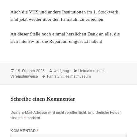
Auch die VHS und andere Institutionen im 1. Stockwerk
sind jetzt wieder über den Fahrstuhl zu erreichen.
An dieser Stelle noch einmal herzlichen Dank an alle, die
sich intensiv für die Reparatur eingesetzt haben!
Veröffentlicht
Autor
Kategorien
19. Oktober 2025
wolfgang
Heimatmuseum
,
am
Schlagwörter
Vereinshinweise
Fahrstuhl
,
Heimatmuseum
Schreibe einen Kommentar
Deine E-Mail-Adresse wird nicht veröffentlicht.
Erforderliche Felder
sind mit
*
markiert
KOMMENTAR
*