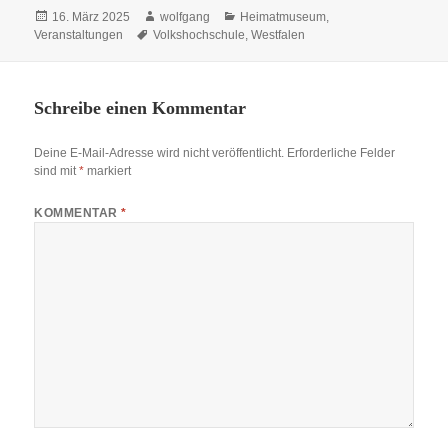
Veröffentlicht
Autor
Kategorien
16. März 2025
wolfgang
Heimatmuseum
,
am
Schlagwörter
Veranstaltungen
Volkshochschule
,
Westfalen
Schreibe einen Kommentar
Deine E-Mail-Adresse wird nicht veröffentlicht.
Erforderliche Felder
sind mit
*
markiert
KOMMENTAR
*