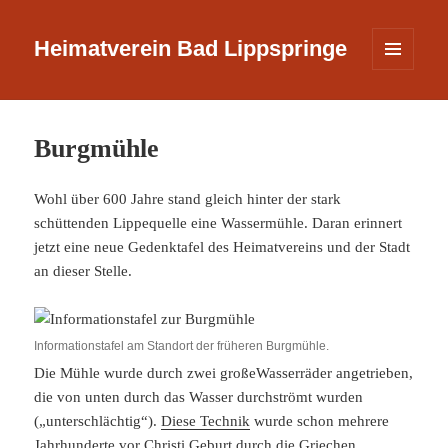
Heimatverein Bad Lippspringe
MENÜ
UND
WIDGETS
Burgmühle
Wohl über 600 Jahre stand gleich hinter der stark
schüttenden Lippequelle eine Wassermühle. Daran erinnert
jetzt eine neue Gedenktafel des Heimatvereins und der Stadt
an dieser Stelle.
Informationstafel am Standort der früheren Burgmühle.
Die Mühle wurde durch zwei großeWasserräder angetrieben,
die von unten durch das Wasser durchströmt wurden
(„unterschlächtig“).
Diese Technik
wurde schon mehrere
Jahrhunderte vor Christi Geburt durch die Griechen