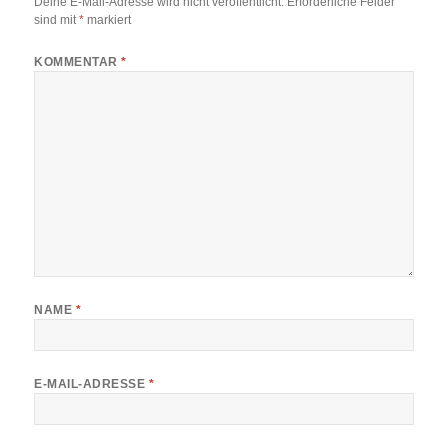
Deine E-Mail-Adresse wird nicht veröffentlicht.
Erforderliche Felder
sind mit
*
markiert
KOMMENTAR
*
NAME
*
E-MAIL-ADRESSE
*