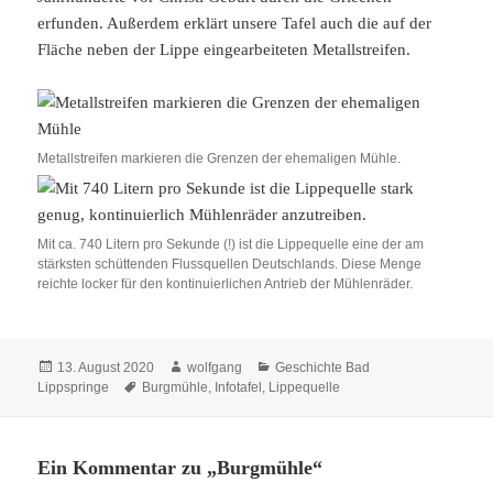
erfunden. Außerdem erklärt unsere Tafel auch die auf der
Fläche neben der Lippe eingearbeiteten Metallstreifen.
Metallstreifen markieren die Grenzen der ehemaligen Mühle.
Mit ca. 740 Litern pro Sekunde (!) ist die Lippequelle eine der am
stärksten schüttenden Flussquellen Deutschlands. Diese Menge
reichte locker für den kontinuierlichen Antrieb der Mühlenräder.
Veröffentlicht
Autor
Kategorien
13. August 2020
wolfgang
Geschichte Bad
am
Schlagwörter
Lippspringe
Burgmühle
,
Infotafel
,
Lippequelle
Ein Kommentar zu „Burgmühle“