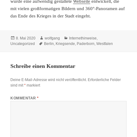
wurde eine aufwendig gestaltete
Webseite
entwickelt, die
mit vielen großformatigen Bildern und 360°-Panoramen auf
das Ende des Krieges in der Stadt eingeht.
Veröffentlicht
Autor
Kategorien
8. Mai 2020
wolfgang
Internethinweise
,
am
Schlagwörter
Uncategorized
Berlin
,
Kriegsende
,
Paderborn
,
Westfalen
Schreibe einen Kommentar
Deine E-Mail-Adresse wird nicht veröffentlicht.
Erforderliche Felder
sind mit
*
markiert
KOMMENTAR
*