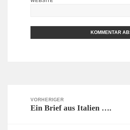
WEBSITE
Beitragsnavigation
VORHERIGER
Ein Brief aus Italien ….
Vorheriger
Beitrag: