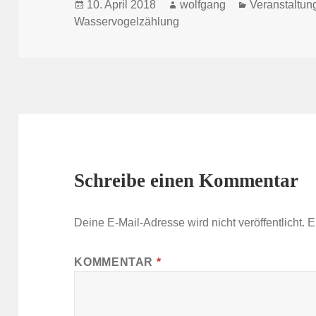
Veröffentlicht
Autor
Kategorien
10. April 2018
wolfgang
Veranstaltun
am
Wasservogelzählung
Schreibe einen Kommentar
Deine E-Mail-Adresse wird nicht veröffentlicht.
E
KOMMENTAR
*