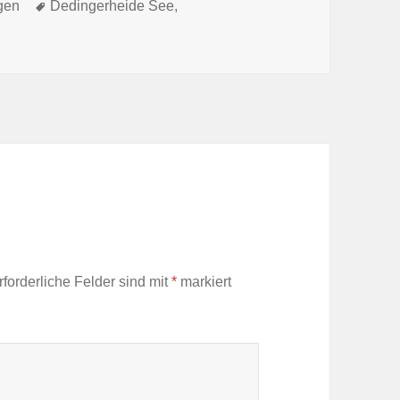
Schlagwörter
gen
Dedingerheide See
,
rforderliche Felder sind mit
*
markiert