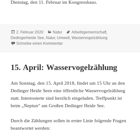
Dienstag, den 11. Februar im Kongresshaus.
Veröffentlicht
Kategorien
Schlagwörter
2. Februar 2020
Natur
Arbeitsgemeinschaft
,
am
Dedingerheide See
,
Natur
,
Umwelt
,
Wasservogelzählung
zu 16. Februar: Wasservogelzählung
Schreibe einen Kommentar
15. April: Wasservogelzählung
Am Sonntag, den 15. April 2018, findet um 15 Uhr an den
Dedinger Heide Seen eine öffentliche Wasservogelzählung
statt. Interessierte sind herzlich eingeladen. Treffpunkt ist
beim „Neptun“ am Großen Dedinger Heide See.
Durch die Zählungen sollen in erster Linie folgende Fragen
beantwortet werden: