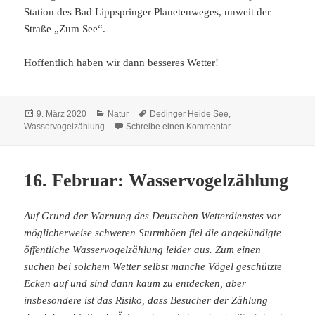
Station des Bad Lippspringer Planetenweges, unweit der
Straße „Zum See“.
Hoffentlich haben wir dann besseres Wetter!
Veröffentlicht
Kategorien
Schlagwörter
9. März 2020
Natur
Dedinger Heide See
,
am
zu 13. März: Nochma
Wasservogelzählung
Schreibe einen Kommentar
16. Februar: Wasservogelzählung
Auf Grund der Warnung des Deutschen Wetterdienstes vor
möglicherweise schweren Sturmböen fiel die angekündigte
öffentliche Wasservogelzählung leider aus. Zum einen
suchen bei solchem Wetter selbst manche Vögel geschützte
Ecken auf und sind dann kaum zu entdecken, aber
insbesondere ist das Risiko, dass Besucher der Zählung