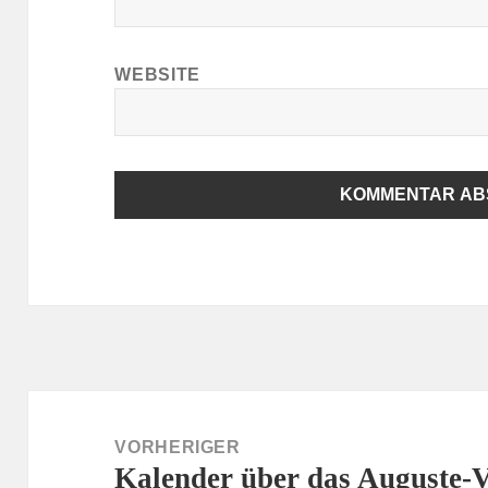
WEBSITE
Beitragsnavigation
VORHERIGER
Kalender über das Auguste-Vi
Vorheriger