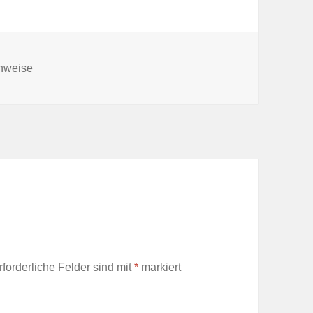
n
inweise
rforderliche Felder sind mit
*
markiert