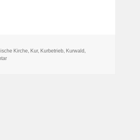
örter
ische Kirche
,
Kur
,
Kurbetrieb
,
Kurwald
,
zu Ein Brief aus Italien ….
tar