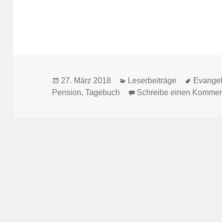
Veröffentlicht
Kategorien
Schlagw
27. März 2018
Leserbeiträge
Evangel
am
Pension
,
Tagebuch
Schreibe einen Kommen