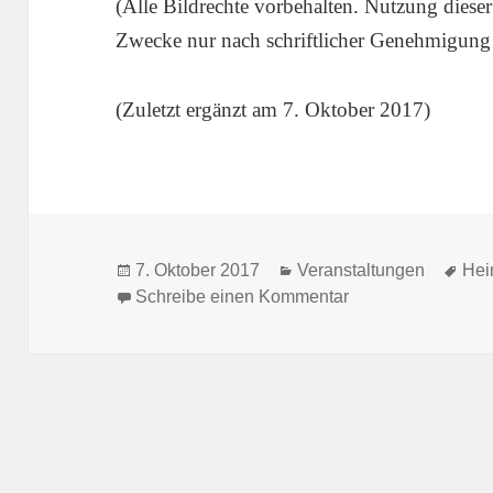
(Alle Bildrechte vorbehalten. Nutzung dieser
Zwecke nur nach schriftlicher Genehmigung
(Zuletzt ergänzt am 7. Oktober 2017)
Veröffentlicht
Kategorien
Sch
7. Oktober 2017
Veranstaltungen
Hei
am
zu Heimatgebietst
Schreibe einen Kommentar