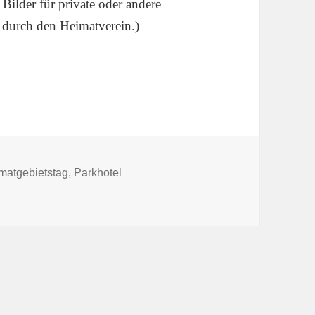
 Bilder für private oder andere
 durch den Heimatverein.)
lagwörter
matgebietstag
,
Parkhotel
ag im Parkhotel