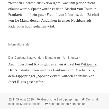
zwar den Heeresdienst verweigern, was ihm jedoch nicht
erlaubt wurde. Später wurde er dann Bischof von Tours in
Frankreich und ein guter Freund von Liborius, dem Bischof
von Le Mans, dessen Andenken in unser Nachbarstadt
Paderborn hoch gehalten wird.
Informationstafel
Das Denkmal kurz vor dem Eingang zum Arminiuspark
Auch über Josef Rikus gibt es einen Artikel bei
Wikipedia
.
Der
Schäferbrunnen
und das Denkmal vom
Mechanikus
,
dem Lippspringer „Spökenkieker“ wurden ebenfalls von
Josef Rikus geschaffen.
Veröffentlicht
Kategorien
Schlagwörter
1. Oktober 2020
Geschichte Bad Lippspringe
Denkmal
,
am
zu Martinsdenkma
Infotafel
,
Martinsdenkmal
Schreibe einen Kommentar