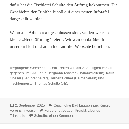
dafür hat die Tischlerei Schulte den Auftrag bekommen. Die
Geschichte der Trinkhalle soll auf einer neuen Infotafel
dargestellt werden.
Wenn alle Arbeiten abgeschlossen sind, wollen wir eine
kleine „Neueröffnung“ feiern. Wir werden darüber in
unserem Heft und auch hier auf der Webseite berichten.
Vergangene Woche hat es ein Treffen von aktiv Beteiligten vor Ort
gegeben. Im Bild: Tanja Berghahn-Macken (Bauamtsleiterin), Karin
Grieser (Seniorenbeirat), Herbert Gruber (Heimatverein) und
Tischlermeister Thomas Schulte (v.li).
Veröffentlicht
Kategorien
2. September 2025
Geschichte Bad Lippspringe
,
Kurort
,
am
Schlagwörter
Vereinshinweise
Förderung
,
Leader-Projekt
,
Liborius-
zu Aufwertung der Liborius-Trinkh
Trinkhalle
Schreibe einen Kommentar