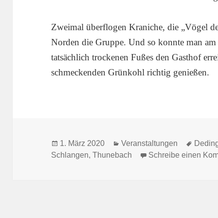
Zweimal überflogen Kraniche, die „Vögel de
Norden die Gruppe. Und so konnte man am
tatsächlich trockenen Fußes den Gasthof err
schmeckenden Grünkohl richtig genießen.
Veröffentlicht
Kategorien
Schlag
1. März 2020
Veranstaltungen
Dedin
am
Schlangen
,
Thunebach
Schreibe einen Ko