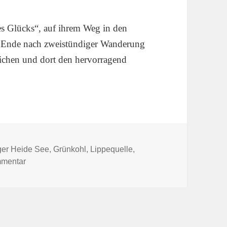
s Glücks“, auf ihrem Weg in den
 Ende nach zweistündiger Wanderung
eichen und dort den hervorragend
wörter
ger Heide See
,
Grünkohl
,
Lippequelle
,
zu Bilder der Grünkohlwanderung
mmentar