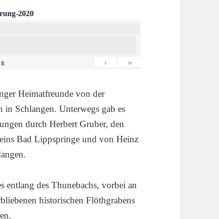
rung-2020
›
»
n
8
nger Heimatfreunde von der
n in Schlangen. Unterwegs gab es
erungen durch Herbert Gruber, den
ereins Bad Lippspringe und von Heinz
langen.
es entlang des Thunebachs, vorbei an
bliebenen historischen Flöthgrabens
gen.