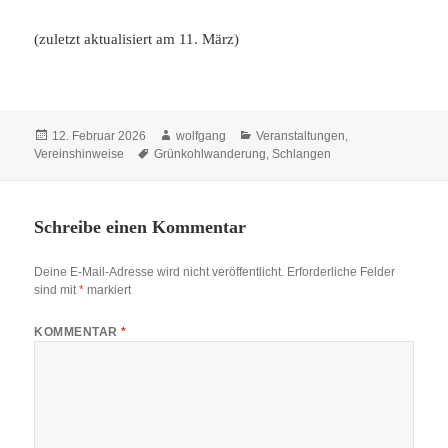
(zuletzt aktualisiert am 11. März)
Veröffentlicht
Autor
Kategorien
12. Februar 2026
wolfgang
Veranstaltungen
,
am
Schlagwörter
Vereinshinweise
Grünkohlwanderung
,
Schlangen
Schreibe einen Kommentar
Deine E-Mail-Adresse wird nicht veröffentlicht.
Erforderliche Felder
sind mit
*
markiert
KOMMENTAR
*