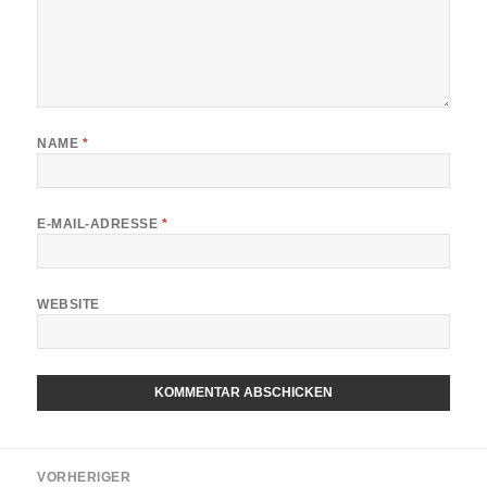
NAME
*
E-MAIL-ADRESSE
*
WEBSITE
Beitragsnavigation
VORHERIGER