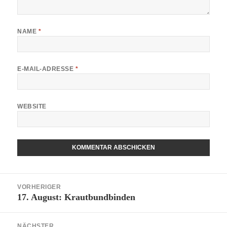
NAME
*
E-MAIL-ADRESSE
*
WEBSITE
Beitragsnavigation
VORHERIGER
17. August: Krautbundbinden
Vorheriger
Beitrag:
NÄCHSTER