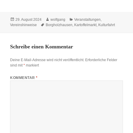
Veröffentlicht
Autor
Kategorien
29. August 2024
wolfgang
Veranstaltungen
,
am
Schlagwörter
Vereinshinweise
Borgholzhausen
,
Kartoffelmarkt
,
Kulturfahrt
Schreibe einen Kommentar
Deine E-Mail-Adresse wird nicht veröffentlicht.
Erforderliche Felder
sind mit
*
markiert
KOMMENTAR
*