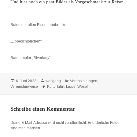
Und hier noch ein paar Bilder als Vorgeschmack zur Reise:
Ruine der alten Eisenbahnbrücke
„Lippeschlößchen“
Raddampfer „Riverlady“
Veröffentlicht
Autor
Kategorien
6. Juni 2023
wolfgang
Veranstaltungen
,
am
Schlagwörter
Vereinshinweise
Kulturfahrt
,
Lippe
,
Wesel
Schreibe einen Kommentar
Deine E-Mail-Adresse wird nicht veröffentlicht.
Erforderliche Felder
sind mit
*
markiert