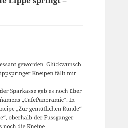
e Lippe springt –
teressant geworden. Glückwunsch
ippspringer Kneipen fällt mir
 der Sparkasse gab es noch über
´namens „Cafe´Panoramic“. In
Kneipe „Zur gemütlichen Runde“
e“, oberhalb der Fussgänger-
s noch die Kneipe