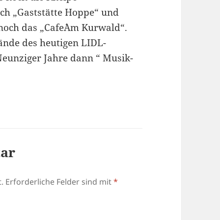
och „Gaststätte Hoppe“ und
noch das „Cafe´Am Kurwald“.
ände des heutigen LIDL-
eunziger Jahre dann “ Musik-
tar
.
Erforderliche Felder sind mit
*