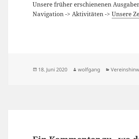
Unsere früher erschienenen Ausgaben 
Navigation -> Aktivitäten ->
Unsere Ze
Veröffentlicht
Autor
Kategorien
18. Juni 2020
wolfgang
Vereinshin
am