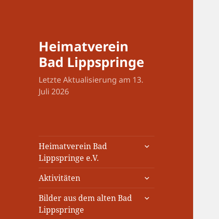
Heimatverein
Bad Lippspringe
Letzte Aktualisierung am 13.
Juli 2026
untermenü
Heimatverein Bad
öffnen
Lippspringe e.V.
untermenü
Aktivitäten
öffnen
untermenü
Bilder aus dem alten Bad
öffnen
Lippspringe