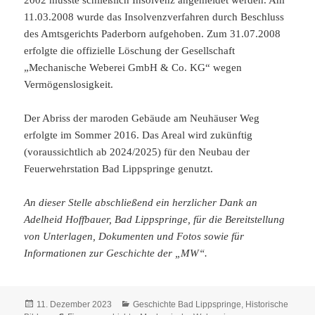
2002 musste schließlich Insolvenz angemeldet werden. Am
11.03.2008 wurde das Insolvenzverfahren durch Beschluss
des Amtsgerichts Paderborn aufgehoben. Zum 31.07.2008
erfolgte die offizielle Löschung der Gesellschaft
„Mechanische Weberei GmbH & Co. KG“ wegen
Vermögenslosigkeit.
Der Abriss der maroden Gebäude am Neuhäuser Weg
erfolgte im Sommer 2016. Das Areal wird zukünftig
(voraussichtlich ab 2024/2025) für den Neubau der
Feuerwehrstation Bad Lippspringe genutzt.
An dieser Stelle abschließend ein herzlicher Dank an
Adelheid Hoffbauer, Bad Lippspringe, für die Bereitstellung
von Unterlagen, Dokumenten und Fotos sowie für
Informationen zur Geschichte der „MW“.
Veröffentlicht
Kategorien
11. Dezember 2023
Geschichte Bad Lippspringe
,
Historische