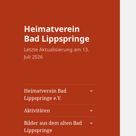
Heimatverein
Bad Lippspringe
Letzte Aktualisierung am 13.
Juli 2026
untermenü
Heimatverein Bad
öffnen
Lippspringe e.V.
untermenü
Aktivitäten
öffnen
untermenü
Bilder aus dem alten Bad
öffnen
Lippspringe